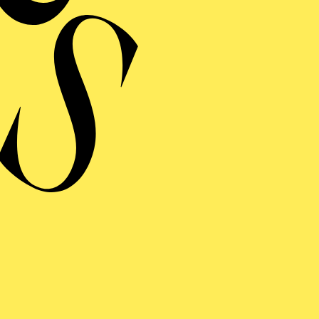
N GIO­VANNI
 giocoso in zwei Akten von Wolfgang Amadeus Mozart
ng von Lorenzo Da Ponte
KLANG · NOW! TRANSZENDENZ
ARK ANDRE
HOR UND ELEKTRONIK