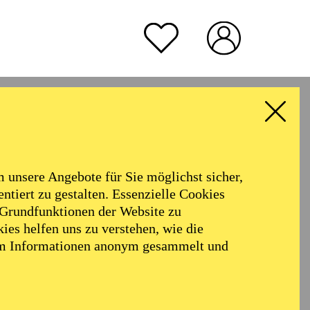
INFO
IK
15 €, 8€ (erm.)
Kartenvorverkauf über die zentrale
Kartenhotline der Folkwang
ane Roy
Universität der Künste: T +49 201 49
er
03-231
rmoniker
Philharmonie
TICKETS
Alter
15,00
€
unsere Angebote für Sie möglichst sicher,
ALLE FILTER LÖSCHEN
ntiert zu gestalten. Essenzielle Cookies
 Grundfunktionen der Website zu
ies helfen uns zu verstehen, wie die