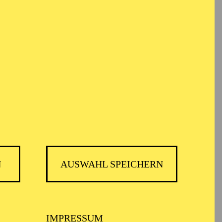
em Informationen anonym gesammelt und
t November
voraussichtlich am Donnerstag, 01.
eich.
N
AUSWAHL SPEICHERN