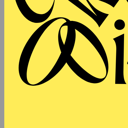
01.11.2026
DO
Dramma
18:00 - 21:15
Dichtu
Aalto-Theater
PHILHARMONIE ESSEN
Sonntag
01.11.2026
CHOR
M
C
19:00 - 20:30
Alfried Krupp Saal