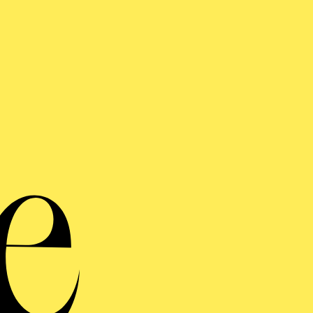
der von 4 bis 6 Jahren
 TRANSZENDENZ · KLAVIER
ASTER NEUE MUSIK
von Claus-Steffen Mahnkopf, Dieter Ammann, Mark Andre, Nicolaus
Pierre Boulez
alter: Eine Kooperation der Folkwang Universität der Künste mit 
ing Folkwang e.V., Verein der Freunde des Museum Folkwang