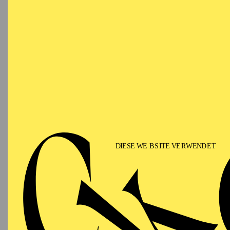
NATIONAL-BANK Pavillon
Für Kin
PHILHARMONIE ESSEN
Sonntag
01.11.2026
NOW!
M
16:00 - 17:00
Werke 
Huber, 
Museum Folkwang, Karl-
Veranst
Ernst-Osthaus-Saal
Kunstr
AALTO MUSIKTHEATER
Sonntag