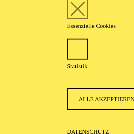
Website genutzt wird, ind
gemeldet werden.
NOVEMBER 2026
hauspiel Essen
Essenzielle Cookies
or­verkaufs­star
ovember-Veranstaltungen des Schauspiel Essen werden 
r 2026 veröffentlicht. Der Ticketverkauf startet zeitgl
Statistik
ALLE AKZEPTIERE