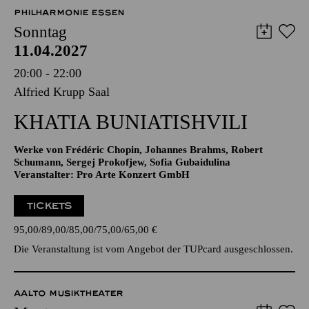
57,00
51,00
42,00
35,00
28,00
17,00
€
PHILHARMONIE ESSEN
Sonntag
11.04.2027
20:00 - 22:00
Alfried Krupp Saal
KHATIA BUNIATISHVILI
Werke von Frédéric Chopin, Johannes Brahms, Robert
Schumann, Sergej Prokofjew, Sofia Gubaidulina
Veranstalter: Pro Arte Konzert GmbH
TICKETS
95,00
89,00
85,00
75,00
65,00
€
Die Veranstaltung ist vom Angebot der TUPcard ausgeschlossen.