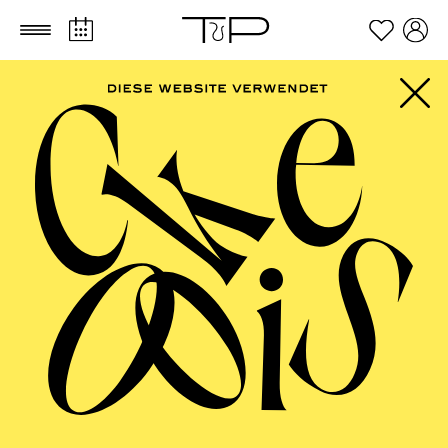
Zum Hauptinhalt springen
Zum Footer springen
Für Kinder zwischen 11 und 14 Jahren
TICKETS
FILTER
40,00
€
Der Ticketkauf berechtigt für die Teilnahme am gesamten
Workshop vom 30.03. - 02.04.2027.
APRIL 2027
AALTO MUSIKTHEATER
AALTO BALLETT ESSEN
Donnerstag
01.04.2027