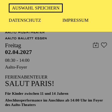
Operette in drei Akten von Johann Strauß
Zusammengestellt, bearbeitet und ergänzt von Adolf Müller
AUSWAHL SPEICHERN
junior; Libretto von Viktor Léon und Leo Stein
DATENSCHUTZ
IMPRESSUM
TICKETS
51,00
45,00
35,00
30,00
23,00
11,00
€
AALTO MUSIKTHEATER
AALTO BALLETT ESSEN
Freitag
02.04.2027
08:30 - 14:00
Aalto-Foyer
FERIENABENTEUER
SALUT PARIS!
Für Kinder zwischen 11 und 14 Jahren