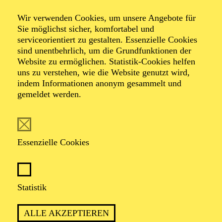
08:30 - 14:00
Aalto-Foyer
Wir verwenden Cookies, um unsere Angebote für
Sie möglichst sicher, komfortabel und
FERIENABENTEUER
serviceorientiert zu gestalten. Essenzielle Cookies
SALUT PARIS!
sind unentbehrlich, um die Grundfunktionen der
Website zu ermöglichen. Statistik-Cookies helfen
Für Kinder zwischen 11 und 14 Jahren
uns zu verstehen, wie die Website genutzt wird,
indem Informationen anonym gesammelt und
Der Ticketkauf am 30.03.2027 berechtigt für die Teilnahme am
gemeldet werden.
gesamten Workshop vom 30.03. - 02.04.2027.
AALTO MUSIKTHEATER
Donnerstag
Essenzielle Cookies
01.04.2027
19:30 - 22:30
Aalto-Theater
Statistik
WIENER BLUT
ALLE AKZEPTIEREN