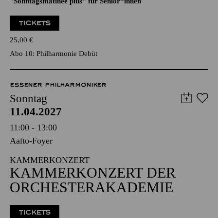
"ALL THE OTHERS"
Künstlergespräch im Anschluss an das Konzert
"Sonntagsmatinee plus" für Senior*innen
TICKETS
25,00
€
Abo 10: Philharmonie Debüt
ESSENER PHILHARMONIKER
Sonntag
11.04.2027
11:00 - 13:00
Aalto-Foyer
KAMMERKONZERT
KAMMERKONZERT DER
ORCHESTERAKADEMIE