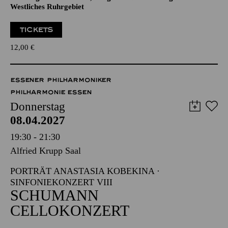
Veranstalter: Eine Kooperation der Philharmonie Essen mit
dem Regionalbüro Alter, Pflege und Demenz Region
Westliches Ruhrgebiet
TICKETS
12,00
€
ESSENER PHILHARMONIKER
PHILHARMONIE ESSEN
Donnerstag
08.04.2027
19:30 - 21:30
Alfried Krupp Saal
PORTRÄT ANASTASIA KOBEKINA ·
SINFONIEKONZERT VIII
SCHUMANN