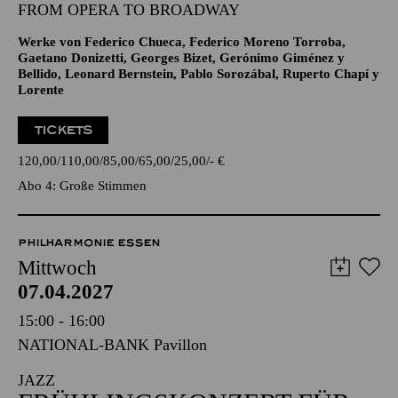
GROSSE STIMMEN · ENTERTAINMENT
JONATHAN TETELMAN
FROM OPERA TO BROADWAY
Werke von Federico Chueca, Federico Moreno Torroba,
Gaetano Donizetti, Georges Bizet, Gerónimo Giménez y
Bellido, Leonard Bernstein, Pablo Sorozábal, Ruperto Chapí y
Lorente
TICKETS
120,00
110,00
85,00
65,00
25,00
-
€
Abo 4: Große Stimmen
PHILHARMONIE ESSEN
Mittwoch
07.04.2027
15:00 - 16:00