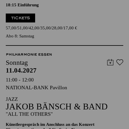
Oper in drei Akten von Outi Tarkiainen
Libretto von Aleksi Barrière nach dem Roman "Halla Helle"
von Niillas Holmberg
18:15
Einführung
TICKETS
57,00
51,00
42,00
35,00
28,00
17,00
€
Abo 8: Samstag
PHILHARMONIE ESSEN
Sonntag
11.04.2027
11:00 - 12:00
NATIONAL-BANK Pavillon
JAZZ
JAKOB BÄNSCH & BAND