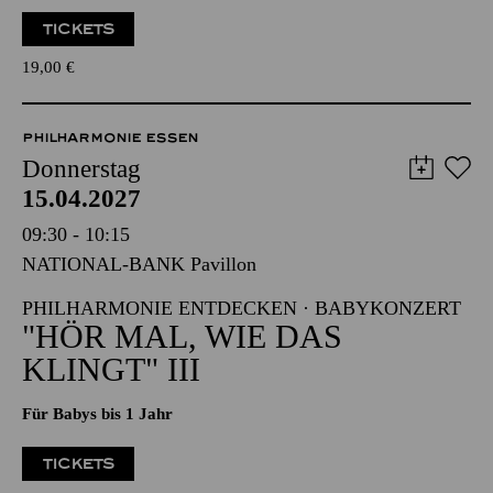
Werke von Carl Maria von Weber, Sergej Prokofjew
Veranstalter: Eine Kooperation der Philharmonie Essen mit
dem Westdeutschen Rundfunk Köln
TICKETS
19,00
€
PHILHARMONIE ESSEN
Donnerstag
15.04.2027
09:30 - 10:15
NATIONAL-BANK Pavillon
PHILHARMONIE ENTDECKEN · BABYKONZERT
"HÖR MAL, WIE DAS
KLINGT" III
Für Babys bis 1 Jahr