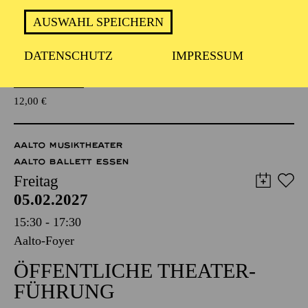
WAS MIR DIE NATUR
AUSWAHL SPEICHERN
ERZÄHLT
KOMPOSITIONSPROJEKT FÜR
DATENSCHUTZ
IMPRESSUM
WEITERFÜHRENDE SCHULEN
Für Jugendliche und Kinder ab 10 Jahren
TICKETS
12,00
€
AALTO MUSIKTHEATER
AALTO BALLETT ESSEN
Freitag
05.02.2027
15:30 - 17:30
Aalto-Foyer