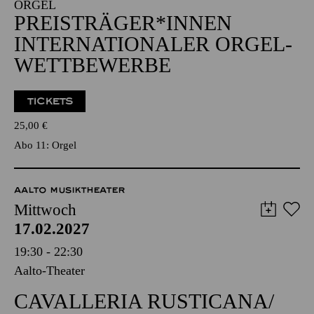
19:00 - 21:00
Alfried Krupp Saal
ORGEL
PREISTRÄGER*­INNEN
INTER­NATIONALER ORGEL­
WETT­BEWERBE
TICKETS
25,00
€
Abo 11: Orgel
AALTO MUSIKTHEATER
Mittwoch
17.02.2027
19:30 - 22:30
Aalto-Theater