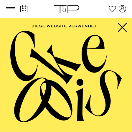
Zum Hauptinhalt springen
Zum Footer springen
Im Anschluss an die Vorstellung findet ein Nachgespräch in
der Cafeteria statt.
TICKETS
FILTER
57,00
51,00
42,00
35,00
28,00
17,00
€
Abo 10: Sonntagnachmittag
FEBRUAR 2027
AALTO MUSIKTHEATER
AALTO BALLETT ESSEN
Mittwoch
03.02.2027