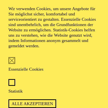
17:30 - 19:00
Aalto-Cafeteria
Wir verwenden Cookies, um unsere Angebote für
Sie möglichst sicher, komfortabel und
AALTO LABS
serviceorientiert zu gestalten. Essenzielle Cookies
JUGENDTREFFS IM AALTO-THEATER
sind unentbehrlich, um die Grundfunktionen der
Website zu ermöglichen. Statistik-Cookies helfen
Für Kinder und Jugendliche von 10 bis 13 Jahren
uns zu verstehen, wie die Website genutzt wird,
indem Informationen anonym gesammelt und
Anmeldung unter
gemeldet werden.
kulturvermittlung@tup-online.de
PHILHARMONIE ESSEN
Donnerstag
Essenzielle Cookies
04.02.2027
11:00 - 12:00
Alfried Krupp Saal
Statistik
PHILHARMONIE ENTDECKEN ·
ALLE AKZEPTIEREN
KOMPOSITIONSPROJEKT