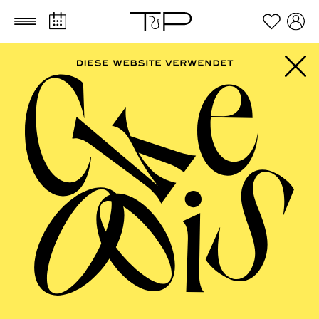
Zum Hauptinhalt springen
Zum Footer springen
FILTER
SEPTEMBER 2026
PHILHARMONIE ESSEN
Freitag
04.09.2026
20:00 - 23:00
Alfried Krupp Saal
HÖHNER CLASSIC