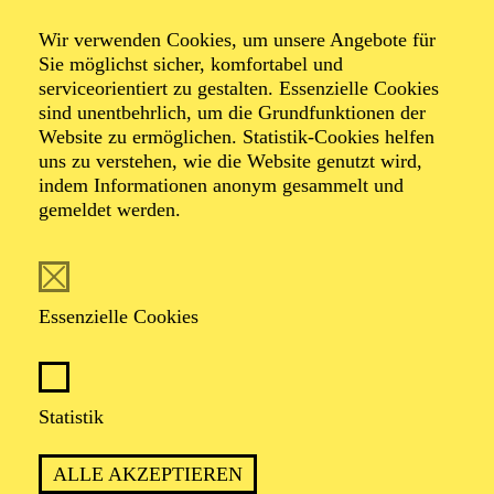
Veranstalter: Theater-, Konzert- u. Gastspieldirektion OTTO
Wir verwenden Cookies, um unsere Angebote für
HOFNER GMBH
Sie möglichst sicher, komfortabel und
serviceorientiert zu gestalten. Essenzielle Cookies
TICKETS
sind unentbehrlich, um die Grundfunktionen der
Website zu ermöglichen. Statistik-Cookies helfen
-
55,20
52,70
€
uns zu verstehen, wie die Website genutzt wird,
Die Veranstaltung ist vom Angebot der TUPcard ausgeschlossen.
indem Informationen anonym gesammelt und
gemeldet werden.
SCHAUSPIEL ESSEN
Samstag
05.09.2026
Essenzielle Cookies
19:30 - 21:30
Grillo-Theater
BLICK AUF DEN IRAN –
Statistik
STIMMEN ZUR AKTUELLEN
ALLE AKZEPTIEREN
LAGE