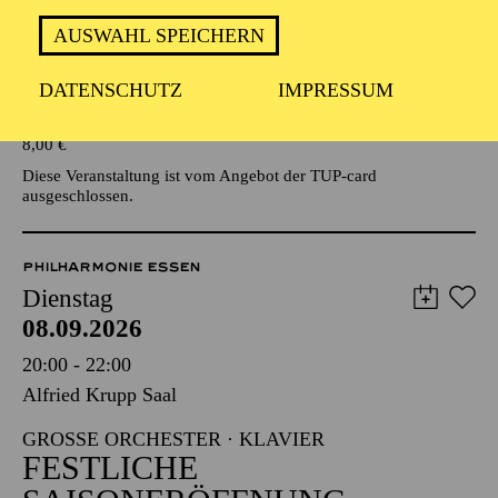
AUSWAHL SPEICHERN
Veranstalter: Eine Kooperationsveranstaltung mit der Stadt
Essen
DATENSCHUTZ
IMPRESSUM
TICKETS
8,00
€
Diese Veranstaltung ist vom Angebot der TUP-card
ausgeschlossen.
PHILHARMONIE ESSEN
Dienstag
08.09.2026
20:00 - 22:00
Alfried Krupp Saal
GROSSE ORCHESTER · KLAVIER
FESTLICHE