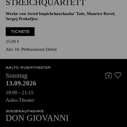
STREICHQUARTETT
Werke von Jerod Impichchaachaaha' Tate, Maurice Ravel,
Sergej Prokofjew
TICKETS
25,00
€
Abo 10: Philharmonie Debüt
AALTO MUSIKTHEATER
Sonntag
13.09.2026
18:00 - 21:15
Aalto-Theater
WIEDERAUFNAHME
DON GIO­VANNI