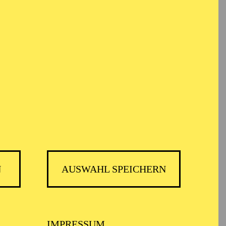
em Informationen anonym gesammelt und
TICKETS
35,00
€
Abo 13: Entertainment
N
AUSWAHL SPEICHERN