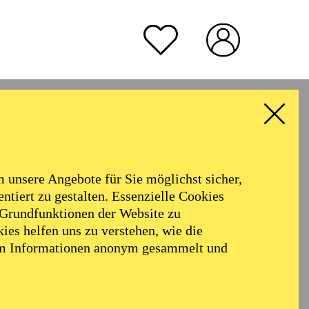
I
TICKETS
15,00
€
rmoniker
Philharmonie
TICKETS
31,00
29,00
22,00
16,00
€
Alter
unsere Angebote für Sie möglichst sicher,
ALLE FILTER LÖSCHEN
ntiert zu gestalten. Essenzielle Cookies
 Grundfunktionen der Website zu
ies helfen uns zu verstehen, wie die