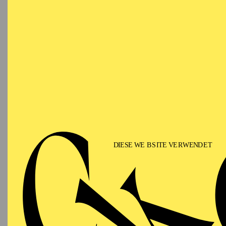
03.10.2026
PHIL
A
14:00 - 19:00
Für Ki
Festsaal
AALTO MUSIKTHEATER
Samstag
03.10.2026
PR
WU
14:30 - 16:00
MIT 
Aalto-Foyer
EXPE