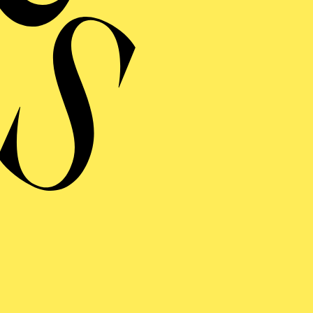
LHARMONIE ENTDECKEN
SIC LECTURES
ÜHRUNG IN DEN BAROCK (1. TEIL)
KLANG · ALTE MUSIK BEI KERZENSCHEIN
NTE­VERDI „MARIEN­
SPER“