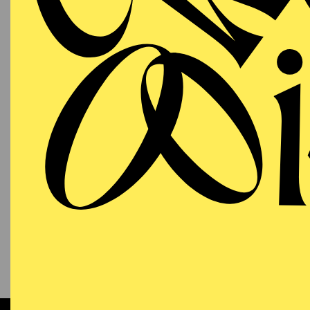
PHILHARMONIE ESSEN
Samstag
03.10.2026
PHI
MU
EINF
17:30 - 18:30
NATIONAL-BANK Pavillon
PHILHARMONIE ESSEN
Samstag
03.10.2026
CHOR
MO
VE
19:00 - 21:00
Alfried Krupp Saal