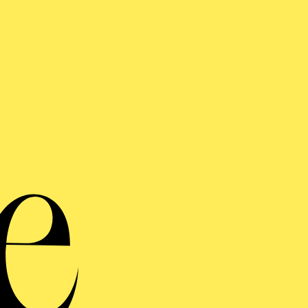
HARMONIE ENTDECKEN · WORKSHOP
KKORDEON-WORKSHOP
nder ab 10 Jahren und Erwachsene
EMIEREN-TALK "DAS
NDER DER HELIANE"
REGISSEURIN, DIRIGENT UND WEITEREN
RT*INNEN