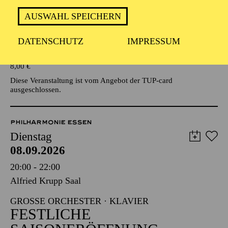
AUSWAHL SPEICHERN
Veranstalter: Eine Kooperationsveranstaltung mit der Stadt
Essen
DATENSCHUTZ
IMPRESSUM
TICKETS
8,00
€
Diese Veranstaltung ist vom Angebot der TUP-card
ausgeschlossen.
PHILHARMONIE ESSEN
Dienstag
08.09.2026
20:00 - 22:00
Alfried Krupp Saal
GROSSE ORCHESTER · KLAVIER
FESTLICHE