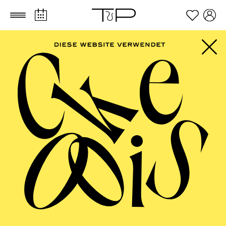
Zum Hauptinhalt springen
Zum Footer springen
FILTER
SEPTEMBER 2026
PHILHARMONIE ESSEN
Freitag
04.09.2026
20:00 - 23:00
Alfried Krupp Saal
HÖHNER CLASSIC