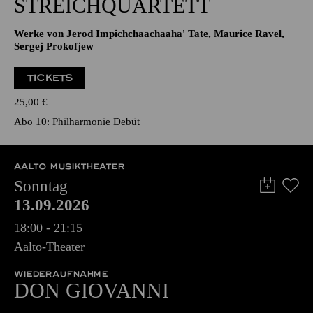
STREICHQUARTETT
Werke von Jerod Impichchaachaaha' Tate, Maurice Ravel,
Sergej Prokofjew
TICKETS
25,00
€
Abo 10: Philharmonie Debüt
AALTO MUSIKTHEATER
Sonntag
13.09.2026
18:00 - 21:15
Aalto-Theater
WIEDERAUFNAHME
DON GIO­VANNI