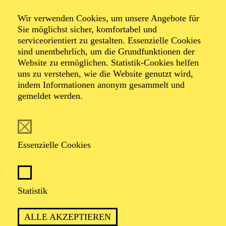
Veranstalter: Theater-, Konzert- u. Gastspieldirektion OTTO
Wir verwenden Cookies, um unsere Angebote für
HOFNER GMBH
Sie möglichst sicher, komfortabel und
serviceorientiert zu gestalten. Essenzielle Cookies
TICKETS
sind unentbehrlich, um die Grundfunktionen der
Website zu ermöglichen. Statistik-Cookies helfen
-
55,20
52,70
€
uns zu verstehen, wie die Website genutzt wird,
Die Veranstaltung ist vom Angebot der TUPcard ausgeschlossen.
indem Informationen anonym gesammelt und
gemeldet werden.
SCHAUSPIEL ESSEN
Samstag
05.09.2026
Essenzielle Cookies
19:30 - 21:30
Grillo-Theater
BLICK AUF DEN IRAN –
Statistik
STIMMEN ZUR AKTUELLEN
ALLE AKZEPTIEREN
LAGE