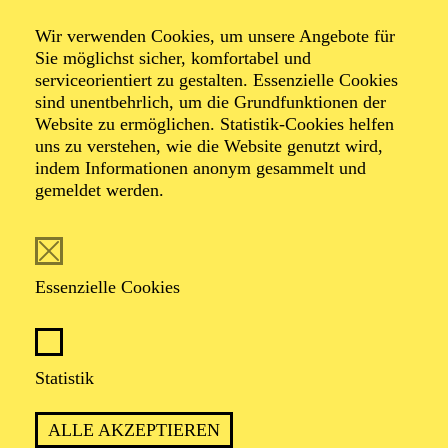
Alfried Krupp Saal
Wir verwenden Cookies, um unsere Angebote für
NEUJAHRSKONZERT DER
Sie möglichst sicher, komfortabel und
ESSENER
serviceorientiert zu gestalten. Essenzielle Cookies
sind unentbehrlich, um die Grundfunktionen der
PHILHARMONIKER
Website zu ermöglichen. Statistik-Cookies helfen
uns zu verstehen, wie die Website genutzt wird,
TICKETS
indem Informationen anonym gesammelt und
gemeldet werden.
74,00
69,00
55,00
41,00
36,00
19,00
€
Die Veranstaltung ist vom Angebot der TUPcard ausgeschlossen.
Essenzielle Cookies
AALTO MUSIKTHEATER
Samstag
02.01.2027
19:00 - 21:30
Statistik
Aalto-Theater
ALLE AKZEPTIEREN