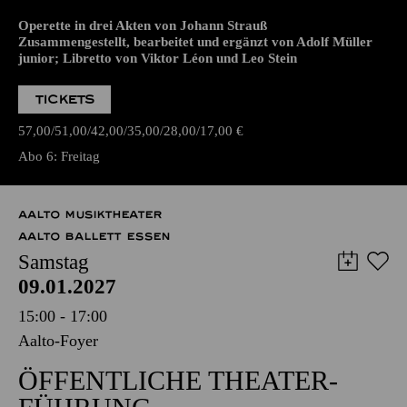
WIEDERAUFNAHME
WIENER BLUT
Operette in drei Akten von Johann Strauß
Zusammengestellt, bearbeitet und ergänzt von Adolf Müller
junior; Libretto von Viktor Léon und Leo Stein
TICKETS
57,00
51,00
42,00
35,00
28,00
17,00
€
Abo 6: Freitag
AALTO MUSIKTHEATER
AALTO BALLETT ESSEN
Samstag
09.01.2027
15:00 - 17:00
Aalto-Foyer