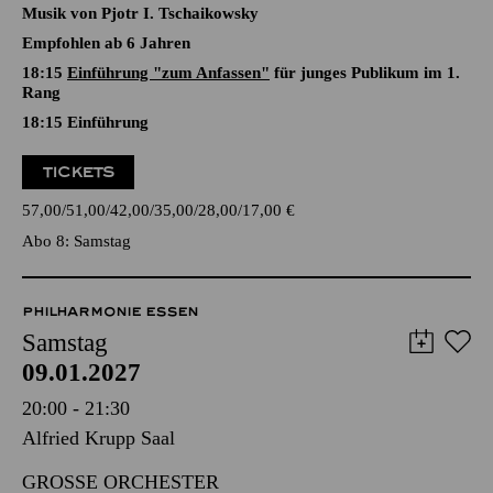
EINE WEIHNACHTSGESCHICHTE
Ballett in zwei Akten von Youri Vámos nach Charles Dickens
und E. T. A Hoffmann
Musik von Pjotr I. Tschaikowsky
Empfohlen ab 6 Jahren
18:15
Einführung "zum Anfassen"
für junges Publikum im 1.
Rang
18:15
Einführung
TICKETS
57,00
51,00
42,00
35,00
28,00
17,00
€
Abo 8: Samstag
PHILHARMONIE ESSEN
Samstag
09.01.2027
20:00 - 21:30