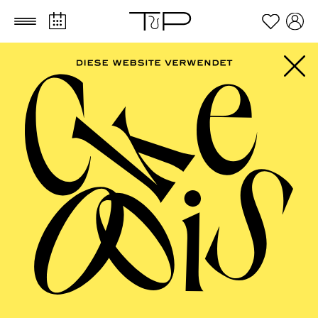
Zum Hauptinhalt springen
Zum Footer springen
Werke von Ludwig van Beethoven, Pjotr I. Tschaikowsky,
Unsuk Chin
TICKETS
FILTER
85,00
75,00
55,00
40,00
25,00
-
€
Die Veranstaltung ist vom Angebot der TUPcard ausgeschlossen.
JANUAR 2027
ESSENER PHILHARMONIKER
Freitag
01.01.2027
18:00 - 19:30