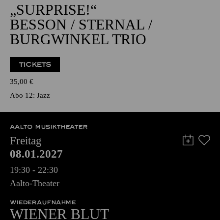
NATIONAL-BANK Pavillon
JAZZ
„SURPRISE!“
BESSON / STERNAL /
BURGWINKEL TRIO
TICKETS
35,00
€
Abo 12: Jazz
AALTO MUSIKTHEATER
Freitag
08.01.2027
19:30 - 22:30
Aalto-Theater