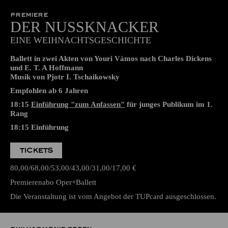
19:00
Aalto-Theater
PREMIERE
DER NUSSKNACKER
EINE WEIHNACHTSGESCHICHTE
Ballett in zwei Akten von Youri Vámos nach Charles Dickens
und E. T. A Hoffmann
Musik von Pjotr I. Tschaikowsky
Empfohlen ab 6 Jahren
18:15
Einführung "zum Anfassen"
für junges Publikum im 1.
Rang
18:15
Einführung
TICKETS
80,00
68,00
53,00
43,00
31,00
17,00
€
Premierenabo Oper+Ballett
Die Veranstaltung ist vom Angebot der TUPcard ausgeschlossen.