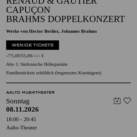
GROSSE ORCHESTER
RENAUD & GAUTIER
CAPUÇON
BRAHMS DOPPELKONZERT
Werke von Hector Berlioz, Johannes Brahms
WENIGE TICKETS
-
75,00
55,00
-
-
-
€
Abo 1: Sinfonische Höhepunkte
Familientickets
erhältlich (begrenztes Kontingent)
AALTO MUSIKTHEATER
Sonntag
08.11.2026