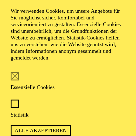
2026 veröffentlicht. Der Ticketverkauf startet
zeitgleich.
Wir verwenden Cookies, um unsere Angebote für
Sie möglichst sicher, komfortabel und
serviceorientiert zu gestalten. Essenzielle Cookies
sind unentbehrlich, um die Grundfunktionen der
PHILHARMONIE ESSEN
Website zu ermöglichen. Statistik-Cookies helfen
Sonntag
uns zu verstehen, wie die Website genutzt wird,
01.11.2026
indem Informationen anonym gesammelt und
gemeldet werden.
10:00 - 15:00
Festsaal
PHILHARMONIE ENTDECKEN ·
KINDERWORKSHOP · NOW! TRANSZENDENZ
Essenzielle Cookies
NOW! "SILKROAD KIDS"
Für Kinder von 8 bis 14 Jahren
Statistik
Infos und Anmeldung unter T +49 201 81 22-826 oder
education@philharmonie-essen.de
ALLE AKZEPTIEREN