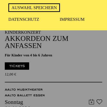
PHILHARMONIE ESSEN
AUSWAHL SPEICHERN
Sonntag
01.11.2026
DATENSCHUTZ
IMPRESSUM
11:00 - 11:45
NATIONAL-BANK Pavillon
PHILHARMONIE ENTDECKEN ·
KINDERKONZERT
AKKORDEON ZUM
ANFASSEN
Für Kinder von 4 bis 6 Jahren
TICKETS
12,00
€
AALTO MUSIKTHEATER