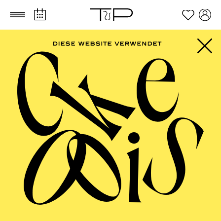
Empfohlen ab 6 Jahren
Zum Hauptinhalt springen
Zum Footer springen
17:15
Einführung "zum Anfassen"
für junges Publikum im 1.
Rang
17:15
Einführung
FILTER
TICKETS
57,00
51,00
42,00
35,00
28,00
17,00
€
DEZEMBER 2026
PHILHARMONIE ESSEN
Dienstag
01.12.2026
20:00 - 22:00