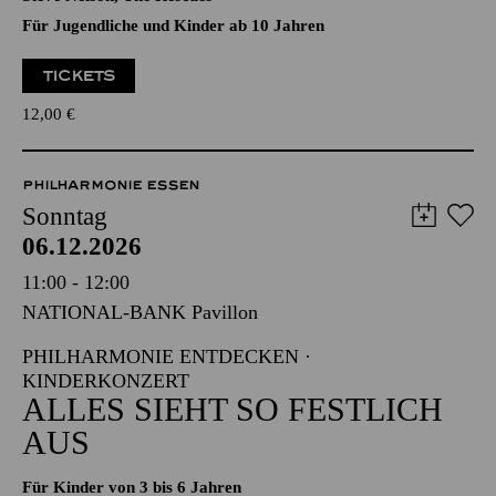
Villiers Stanford, Georg Friedrich Händel, Gustav Holst,
Irving Berlin, Joe Beal, Lee Mendelson, Mel Tormé, Michael
Praetorius, Morten Lauridsen, Ralph Vaughan Williams,
Steve Nelson, The Rescues
Für Jugendliche und Kinder ab 10 Jahren
TICKETS
12,00
€
PHILHARMONIE ESSEN
Sonntag
06.12.2026
11:00 - 12:00
NATIONAL-BANK Pavillon
PHILHARMONIE ENTDECKEN ·
KINDERKONZERT
ALLES SIEHT SO FESTLICH