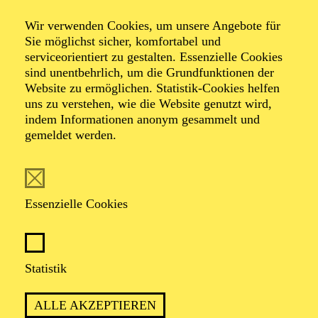
Alfried Krupp Saal
Wir verwenden Cookies, um unsere Angebote für
"AUS DER NEUEN WELT"
Sie möglichst sicher, komfortabel und
ESSENER JUGEND-
serviceorientiert zu gestalten. Essenzielle Cookies
sind unentbehrlich, um die Grundfunktionen der
SYMPHONIE-ORCHESTER
Website zu ermöglichen. Statistik-Cookies helfen
CHRISTIAN VON GEHREN
uns zu verstehen, wie die Website genutzt wird,
indem Informationen anonym gesammelt und
Werke von Antonín Dvorák, Engelbert Humperdinck, Paul
gemeldet werden.
Dukas
Veranstalter: Essener Jugend-Symphonie-Orchester
Vorverkauf startet demnächst
Die Veranstaltung ist vom Angebot der TUPcard ausgeschlossen.
Essenzielle Cookies
PHILHARMONIE ESSEN
Mittwoch
Statistik
02.12.2026
ALLE AKZEPTIEREN
09:30 - 10:15