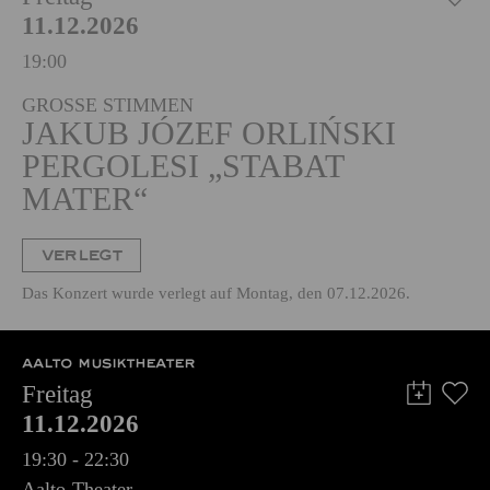
PHILHARMONIE ESSEN
Freitag
11.12.2026
19:00
GROSSE STIMMEN
JAKUB JÓZEF ORLIŃSKI
PERGOLESI „STABAT
MATER“
VERLEGT
Das Konzert wurde verlegt auf Montag, den 07.12.2026.
AALTO MUSIKTHEATER
Freitag