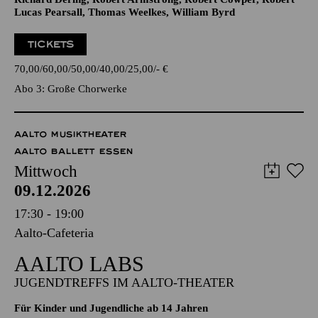
Werke von Anonymus, Giovanni Bassano, Giovanni Pierluigi
da Palestrina, Herbert Howells, Jan Pieterszoon Sweelinck,
Johann Gottfried Walther, John Gardner, Lajos Bárdos,
Richard Dering, Robert Armstrong, Robert Cowper, Robert
Lucas Pearsall, Thomas Weelkes, William Byrd
TICKETS
70,00
60,00
50,00
40,00
25,00
-
€
Abo 3: Große Chorwerke
AALTO MUSIKTHEATER
AALTO BALLETT ESSEN
Mittwoch
09.12.2026
17:30 - 19:00
Aalto-Cafeteria
AALTO LABS