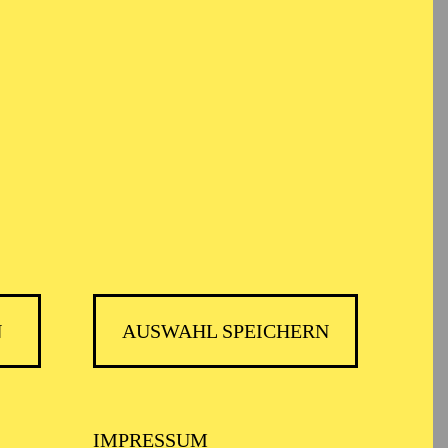
em Informationen anonym gesammelt und
TICKETS
12,00
€
N
AUSWAHL SPEICHERN