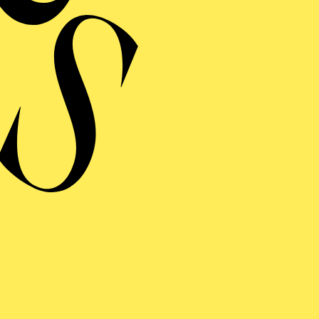
hes Projekt im Rahmen des Komponistinnenfestivals her:voice
ONIEKONZERT VII · KOMPONISTINNENFESTIVAL
:VOICE"
AROCKE OPULENZ
on Andrea Bernasconi, Anna Amalia von Preußen, Camilla de Rossi,
 Maddalena Laura Lombardini Sirmen, Maria Antonia Walpurgis von
, Maria Aurora von Königsmarck, Wilhelmine von Bayreuth, Élisabe
 Jacquet de La Guerre
onzerteinführung