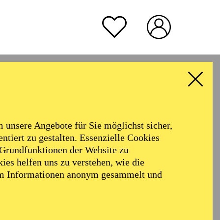
TICKETS
70,00
60,00
50,00
40,00
25,00
-
€
Abo 2: Internationale Orchester
rmoniker
Philharmonie
TICKETS
Alter
57,00
51,00
42,00
35,00
28,00
17,00
€
unsere Angebote für Sie möglichst sicher,
ALLE FILTER LÖSCHEN
Abo 9: Sonntag
ntiert zu gestalten. Essenzielle Cookies
 Grundfunktionen der Website zu
ies helfen uns zu verstehen, wie die