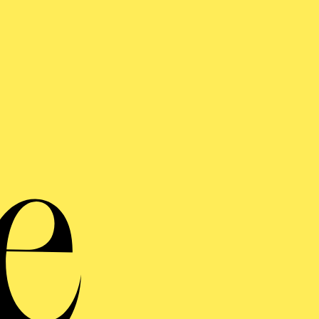
FENTLICHE THEATER­
ÜHRUNG
ndiger öffentlicher Rundgang durch das Aalto-Theater mit Blick hint
n
AHMEN DES KOMPONISTINNENFESTIVALS
VOICE
SANNA, JUDITH AND T
GLY BASTARDS