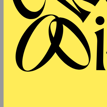
Aalto-Cafeteria
Szenisc
ESSENER PHILHARMONIKER
Freitag
05.03.2027
SINF
"HER
B
19:30 - 21:30
Alfried Krupp Saal
Werke v
Pinel,
Bayern
Claude
19:00 K
AALTO BALLETT ESSEN