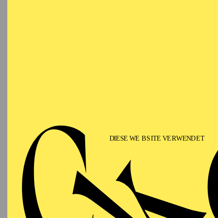
AALTO MUSIKTHEATER
AALTO BALLETT ESSEN
Freitag
05.03.2027
ÖF
F
15:30 - 17:30
Zweistü
Aalto-Foyer
Kulisse
AALTO MUSIKTHEATER
Freitag
05.03.2027
IM R
HER:
SU
18:00
U