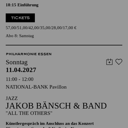
Oper in drei Akten von Outi Tarkiainen
Libretto von Aleksi Barrière nach dem Roman "Halla Helle"
von Niillas Holmberg
18:15
Einführung
TICKETS
57,00
51,00
42,00
35,00
28,00
17,00
€
Abo 8: Samstag
PHILHARMONIE ESSEN
Sonntag
11.04.2027
11:00 - 12:00
NATIONAL-BANK Pavillon
JAZZ
JAKOB BÄNSCH & BAND