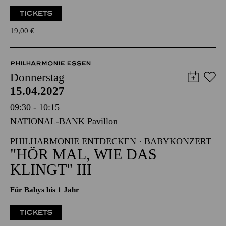
Werke von Carl Maria von Weber, Sergej Prokofjew
Veranstalter: Eine Kooperation der Philharmonie Essen mit
dem Westdeutschen Rundfunk Köln
TICKETS
19,00
€
PHILHARMONIE ESSEN
Donnerstag
15.04.2027
09:30 - 10:15
NATIONAL-BANK Pavillon
PHILHARMONIE ENTDECKEN · BABYKONZERT
"HÖR MAL, WIE DAS
KLINGT" III
Für Babys bis 1 Jahr