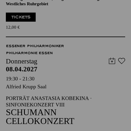
Veranstalter: Eine Kooperation der Philharmonie Essen mit
dem Regionalbüro Alter, Pflege und Demenz Region
Westliches Ruhrgebiet
TICKETS
12,00
€
ESSENER PHILHARMONIKER
PHILHARMONIE ESSEN
Donnerstag
08.04.2027
19:30 - 21:30
Alfried Krupp Saal
PORTRÄT ANASTASIA KOBEKINA ·
SINFONIEKONZERT VIII
SCHUMANN