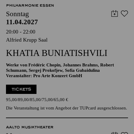
57,00
51,00
42,00
35,00
28,00
17,00
€
PHILHARMONIE ESSEN
Sonntag
11.04.2027
20:00 - 22:00
Alfried Krupp Saal
KHATIA BUNIATISHVILI
Werke von Frédéric Chopin, Johannes Brahms, Robert
Schumann, Sergej Prokofjew, Sofia Gubaidulina
Veranstalter: Pro Arte Konzert GmbH
TICKETS
95,00
89,00
85,00
75,00
65,00
€
Die Veranstaltung ist vom Angebot der TUPcard ausgeschlossen.