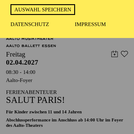
Operette in drei Akten von Johann Strauß
Zusammengestellt, bearbeitet und ergänzt von Adolf Müller
AUSWAHL SPEICHERN
junior; Libretto von Viktor Léon und Leo Stein
DATENSCHUTZ
IMPRESSUM
TICKETS
51,00
45,00
35,00
30,00
23,00
11,00
€
AALTO MUSIKTHEATER
AALTO BALLETT ESSEN
Freitag
02.04.2027
08:30 - 14:00
Aalto-Foyer
FERIENABENTEUER
SALUT PARIS!
Für Kinder zwischen 11 und 14 Jahren