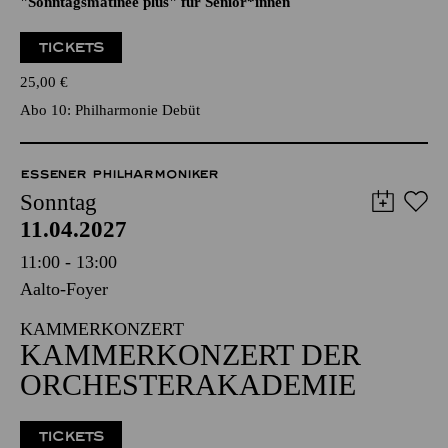
"ALL THE OTHERS"
Künstlergespräch im Anschluss an das Konzert
"Sonntagsmatinee plus" für Senior*innen
TICKETS
25,00
€
Abo 10: Philharmonie Debüt
ESSENER PHILHARMONIKER
Sonntag
11.04.2027
11:00 - 13:00
Aalto-Foyer
KAMMERKONZERT
KAMMERKONZERT DER
ORCHESTERAKADEMIE