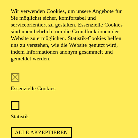
08:30 - 14:00
Aalto-Foyer
Wir verwenden Cookies, um unsere Angebote für
Sie möglichst sicher, komfortabel und
FERIENABENTEUER
serviceorientiert zu gestalten. Essenzielle Cookies
SALUT PARIS!
sind unentbehrlich, um die Grundfunktionen der
Website zu ermöglichen. Statistik-Cookies helfen
Für Kinder zwischen 11 und 14 Jahren
uns zu verstehen, wie die Website genutzt wird,
indem Informationen anonym gesammelt und
Der Ticketkauf am 30.03.2027 berechtigt für die Teilnahme am
gemeldet werden.
gesamten Workshop vom 30.03. - 02.04.2027.
AALTO MUSIKTHEATER
Donnerstag
Essenzielle Cookies
01.04.2027
19:30 - 22:30
Aalto-Theater
Statistik
WIENER BLUT
ALLE AKZEPTIEREN