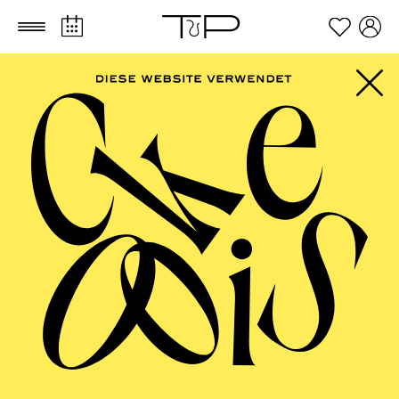
Zum Hauptinhalt springen
Zum Footer springen
Für Kinder zwischen 11 und 14 Jahren
TICKETS
FILTER
40,00
€
Der Ticketkauf berechtigt für die Teilnahme am gesamten
Workshop vom 30.03. - 02.04.2027.
APRIL 2027
AALTO MUSIKTHEATER
AALTO BALLETT ESSEN
Donnerstag
01.04.2027