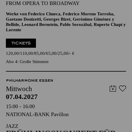
GROSSE STIMMEN · ENTERTAINMENT
JONATHAN TETELMAN
FROM OPERA TO BROADWAY
Werke von Federico Chueca, Federico Moreno Torroba,
Gaetano Donizetti, Georges Bizet, Gerónimo Giménez y
Bellido, Leonard Bernstein, Pablo Sorozábal, Ruperto Chapí y
Lorente
TICKETS
120,00
110,00
85,00
65,00
25,00
-
€
Abo 4: Große Stimmen
PHILHARMONIE ESSEN
Mittwoch
07.04.2027
15:00 - 16:00