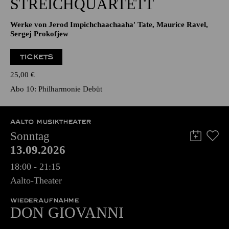
STREICHQUARTETT
Werke von Jerod Impichchaachaaha' Tate, Maurice Ravel,
Sergej Prokofjew
TICKETS
25,00
€
Abo 10: Philharmonie Debüt
AALTO MUSIKTHEATER
Sonntag
13.09.2026
18:00 - 21:15
Aalto-Theater
WIEDERAUFNAHME
DON GIO­VANNI