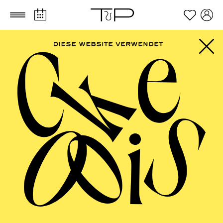
Zum Hauptinhalt springen
Zum Footer springen
FILTER
SEPTEMBER 2026
PHILHARMONIE ESSEN
Freitag
04.09.2026
20:00 - 23:00
Alfried Krupp Saal
HÖHNER CLASSIC