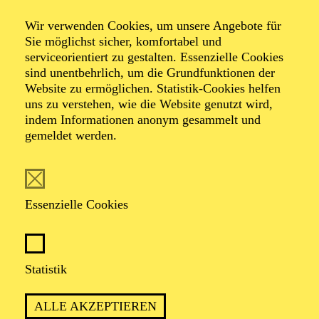
Veranstalter: Theater-, Konzert- u. Gastspieldirektion OTTO
Wir verwenden Cookies, um unsere Angebote für
HOFNER GMBH
Sie möglichst sicher, komfortabel und
serviceorientiert zu gestalten. Essenzielle Cookies
TICKETS
sind unentbehrlich, um die Grundfunktionen der
Website zu ermöglichen. Statistik-Cookies helfen
-
55,20
52,70
€
uns zu verstehen, wie die Website genutzt wird,
Die Veranstaltung ist vom Angebot der TUPcard ausgeschlossen.
indem Informationen anonym gesammelt und
gemeldet werden.
SCHAUSPIEL ESSEN
Samstag
05.09.2026
Essenzielle Cookies
19:30 - 21:30
Grillo-Theater
BLICK AUF DEN IRAN –
Statistik
STIMMEN ZUR AKTUELLEN
ALLE AKZEPTIEREN
LAGE