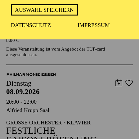
AUSWAHL SPEICHERN
Veranstalter: Eine Kooperationsveranstaltung mit der Stadt
Essen
DATENSCHUTZ
IMPRESSUM
TICKETS
8,00
€
Diese Veranstaltung ist vom Angebot der TUP-card
ausgeschlossen.
PHILHARMONIE ESSEN
Dienstag
08.09.2026
20:00 - 22:00
Alfried Krupp Saal
GROSSE ORCHESTER · KLAVIER
FESTLICHE