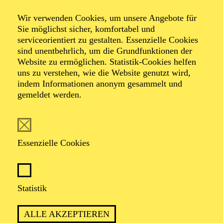
Wir verwenden Cookies, um unsere Angebote für
Sie möglichst sicher, komfortabel und
Foto: Benne Ochs
serviceorientiert zu gestalten. Essenzielle Cookies
sind unentbehrlich, um die Grundfunktionen der
Website zu ermöglichen. Statistik-Cookies helfen
Albrecht
uns zu verstehen, wie die Website genutzt wird,
Kludszuweit
indem Informationen anonym gesammelt und
gemeldet werden.
Tenor
VITA
Essenzielle Cookies
Albrecht Kludszuweit wurde in Dresden ausgebildet
sowie später bei Viorica Lambrache in Kaiserslautern
Statistik
und bei Ks. Uta Priew in Berlin. Nach ersten
Engagements u. a. in Plauen, Halle, Würzburg und
Darmstadt ist er seit 2004 Ensemblemitglied am Aalto-
ALLE AKZEPTIEREN
Theater Essen. Er arbeitete mit Dirigenten wie Stefan