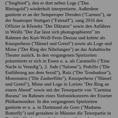
("Siegfried"), den er dort neben Loge ("Das
Rheingold") wiederholt interpretierte. Außerdem
gastierte er an der Semperoper Dresden ("Carmen"), an
der Staatsoper Stuttgart ("Falstaff"), sang 2016 den
Offizier in Křeneks "Der Diktator" sowie den Anführer
in Weills "Der Zar lässt sich photographieren" im
Rahmen des Kurt-Weill-Fests Dessau und kehrte als
Knusperhexe ("Hänsel und Gretel") sowie als Loge und
Mime ("Der Ring des Nibelungen") an das Anhaltische
Theater zurück. In den vergangenen Spielzeiten
präsentierte er sich in Essen u. a. als Caramello ("Eine
Nacht in Venedig"), 2. Jude ("Salome"), Pedrillo ("Die
Entführung aus dem Serail"), Ruiz ("Der Troubadour"),
Monostatos ("Die Zauberflöte"), Knusperhexe ("Hänsel
und Gretel"), Mime und Loge in Loriots "Der Ring an
einem Abend" sowie mit der Tenorpartie von "Carmina
Burana" im Rahmen eines Sinfoniekonzerts der Essener
Philharmoniker. In den vergangenen Spielzeiten
gastierte er u. a. in Dortmund als Goro ("Madama
Butterfly") und gestaltete in Münster die Tenorpartie in