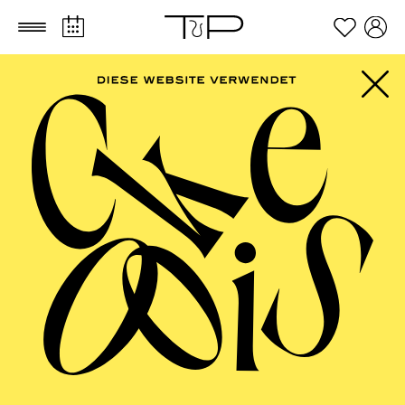
Zum Hauptinhalt springen
Zum Footer springen