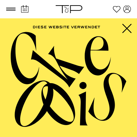
Zum Hauptinhalt springen
Zum Footer springen