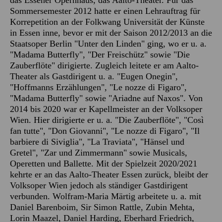
das Essener Opernhaus, das Aalto-Theater. Für das
Sommersemester 2012 hatte er einen Lehrauftrag für
Korrepetition an der Folkwang Universität der Künste
in Essen inne, bevor er mit der Saison 2012/2013 an die
Staatsoper Berlin "Unter den Linden" ging, wo er u. a.
"Madama Butterfly", "Der Freischütz" sowie "Die
Zauberflöte" dirigierte. Zugleich leitete er am Aalto-
Theater als Gastdirigent u. a. "Eugen Onegin",
"Hoffmanns Erzählungen", "Le nozze di Figaro",
"Madama Butterfly" sowie "Ariadne auf Naxos". Von
2014 bis 2020 war er Kapellmeister an der Volksoper
Wien. Hier dirigierte er u. a. "Die Zauberflöte", "Così
fan tutte", "Don Giovanni", "Le nozze di Figaro", "Il
barbiere di Siviglia", "La Traviata", "Hänsel und
Gretel", "Zar und Zimmermann" sowie Musicals,
Operetten und Ballette. Mit der Spielzeit 2020/2021
kehrte er an das Aalto-Theater Essen zurück, bleibt der
Volksoper Wien jedoch als ständiger Gastdirigent
verbunden. Wolfram-Maria Märtig arbeitete u. a. mit
Daniel Barenboim, Sir Simon Rattle, Zubin Mehta,
Lorin Maazel, Daniel Harding, Eberhard Friedrich,