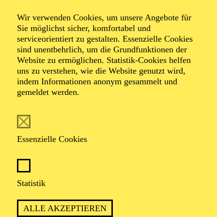
Wir verwenden Cookies, um unsere Angebote für
Sie möglichst sicher, komfortabel und
serviceorientiert zu gestalten. Essenzielle Cookies
sind unentbehrlich, um die Grundfunktionen der
Website zu ermöglichen. Statistik-Cookies helfen
uns zu verstehen, wie die Website genutzt wird,
indem Informationen anonym gesammelt und
gemeldet werden.
Elena Wachendorf
Essenzielle Cookies
VITA
Elena Wachendorf studierte Musikwissenschaft mit
Gesang als künstlerischem Zusatzfach an der
Statistik
Universität Paderborn und der Hochschule für Musik
Detmold. Sie war bereits als Regieassistentin und
ALLE AKZEPTIEREN
Abendspielleitung im Musiktheater an verschiedenen