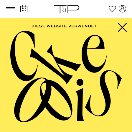
Zum Hauptinhalt springen
Zum Footer springen