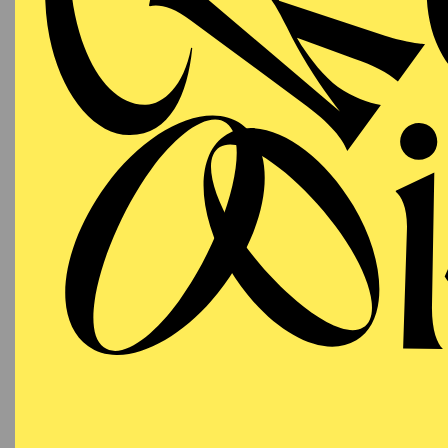
T
AALTO BALLETT
WIEDE
ESSEN
Samstag
RE
19.09.2026