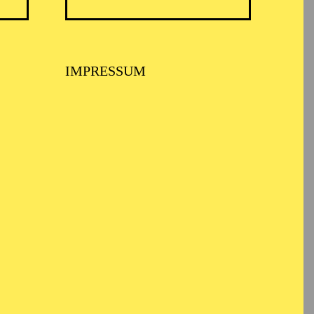
IMPRESSUM
haft und
ool of Music in Wales.
 in Bernd Alois
ln, am Theater Bonn,
d dem Gürzenich-
schen Staatsoper nach
r Deutschen Oper Berlin
im. 2021 bis 2023
eutsche Bank Stiftung,
Seilova, Regie: Sarah