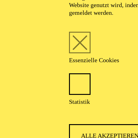
Website genutzt wird, ind
gemeldet werden.
Essenzielle Cookies
Foto: Akademie Musiktheater Heute /
Deutsche Bank Stiftung
Statistik
Patricia Knebel
ALLE AKZEPTIERE