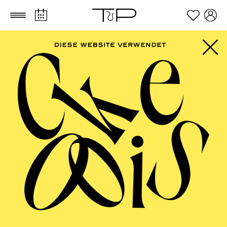
Zum Hauptinhalt springen
Zum Footer springen