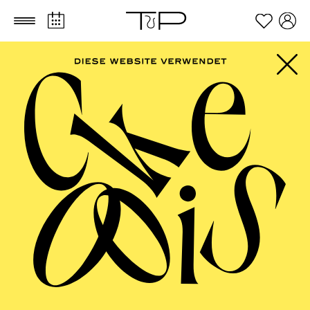
Zum Hauptinhalt springen
Zum Footer springen