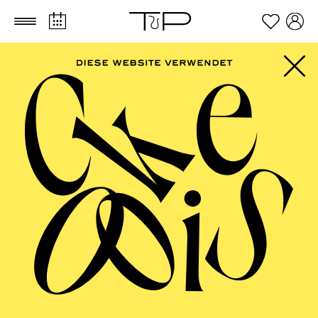
Zum Hauptinhalt springen
Zum Footer springen