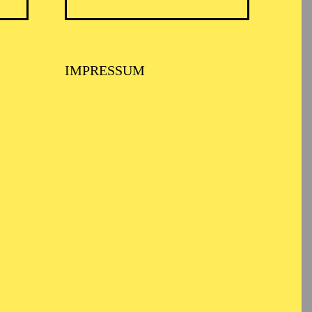
nnt für sein
IMPRESSUM
nist*innen reicht. Er
nhäusern und
führt hat.
en, Semperoper
e Nationale Opera
usiktheater im Revier
 Staatstheater
stival d’Aix-en-
iva
l unter anderem.
andide“),
Amfortas
o
(„La fanciulla del
tadträume“. Auf dem