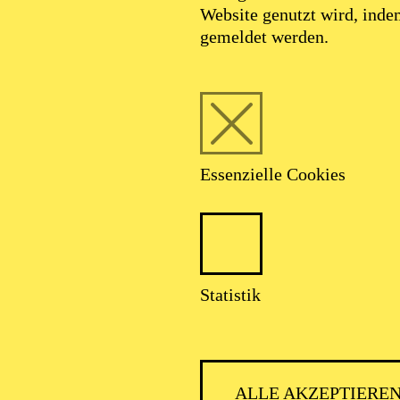
Website genutzt wird, ind
gemeldet werden.
Foto: Benne Ochs
Essenzielle Cookies
arel Martin Ludv
Statistik
Bass-Bariton
ALLE AKZEPTIERE