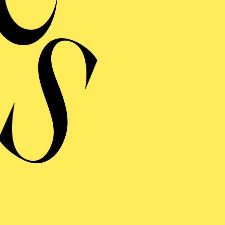
 a. Tatjana Gürbaca, Vincent Boussard, Frank Hilbrich,
oosten, Mariame Clément, Lotte De Beer, Kay Kuntze, Fl
ss, Robert Carsen, wurden zahlreichen Produktionen, i
führt.
t an der McGill University studiert sowie an der Hoch
al Opera Academy, und war Mitglied der Netherlands 
’Aix-en-Provence.
AKTUELLE PRODUKTIONEN