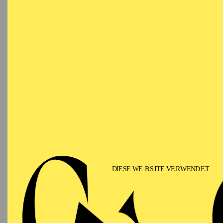
Aktuelle Konzerttätigke
(Rossini),
Requiem
(Fa
Bach), „
Et in Terra Pa
Auf der Konzertbühne h
Essen, Mosel Musikfe
Ruhr Bochum, Harpa R
in seiner Geburtsstad
Peterson Hall
aufgetre
Karel Martin Ludvik hat
Constantinos Carydis, A
Kamsensek, Giacomo Sa
Angelico, Reinbert de 
Alexis Hauser gesungen