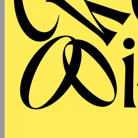
Unter der Regie von u.
Matthias Davids, Guy J
Harnoncourt, Sue Lawle
Ludvik mitwirkte, aufge
Karel Martin Ludvik ha
Augsburg, Dutch Nation
Académie du festival d