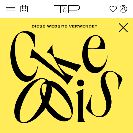
Zum Hauptinhalt springen
Zum Footer springen