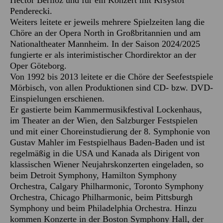
Hector Berlioz und für ein Konzert mit Krsystof
Penderecki.
Weiters leitete er jeweils mehrere Spielzeiten lang die
Chöre an der Opera North in Großbritannien und am
Nationaltheater Mannheim. In der Saison 2024/2025
fungierte er als interimistischer Chordirektor an der
Oper Göteborg.
Von 1992 bis 2013 leitete er die Chöre der Seefestspiele
Mörbisch, von allen Produktionen sind CD- bzw. DVD-
Einspielungen erschienen.
Er gastierte beim Kammermusikfestival Lockenhaus,
im Theater an der Wien, den Salzburger Festspielen
und mit einer Choreinstudierung der 8. Symphonie von
Gustav Mahler im Festspielhaus Baden-Baden und ist
regelmäßig in die USA und Kanada als Dirigent von
klassischen Wiener Neujahrskonzerten eingeladen, so
beim Detroit Symphony, Hamilton Symphony
Orchestra, Calgary Philharmonic, Toronto Symphony
Orchestra, Chicago Philharmonic, beim Pittsburgh
Symphony und beim Philadelphia Orchestra. Hinzu
kommen Konzerte in der Boston Symphony Hall, der