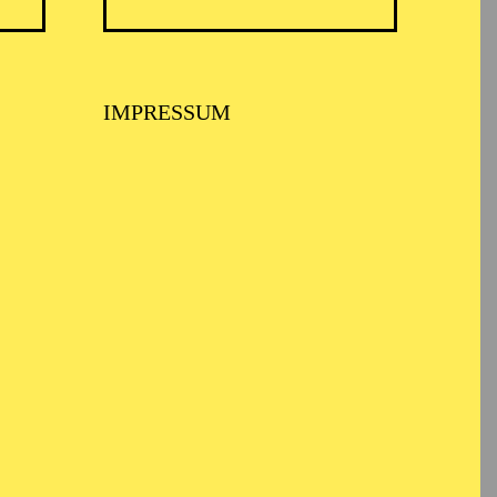
IMPRESSUM
erricht im Alter von
rium der Stadt Wien
tät Wien
und Dirigent bei
und Uraufführungen
in Britten.
stent und
ktor an der Grazer Oper,
ls und Ballette. In
onzerte ein, darunter