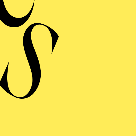
DAY OF NIGHT
Choreinstudierung
CAVALLERIA RUSTICANA/
I PAGLIACCI
Choreinstudierung
WIENER BLUT
Choreinstudierung
LA BOHÈME
Choreinstudierung
LA CENE­RENTOLA
Choreinstudierung
ANYTHING GOES
Choreinstudierung
RIGO­LETTO
Choreinstudierung