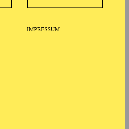
IMPRESSUM
s Hannover und war
en verpflichtet,
to Theater Essen, Oper
 Innsbruck, Mainfranken
ova, RSO Radio
i war bis Ende der
s Theaters Görlitz, wo
erte.
ber Verdi, Puccini bis
r" oder "Tristan und
en Künstler*innen