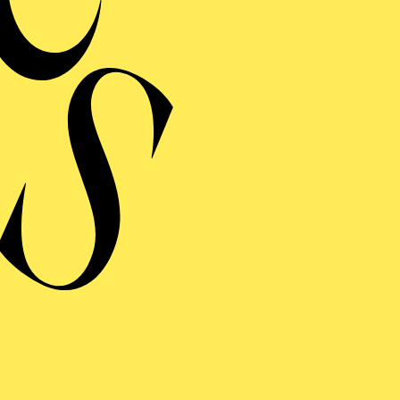
Musikalische Leitung
DER NUSSKNACKER
Musikalische Leitung
RIGO­LETTO
Musikalische Leitung
DAS WUNDER DER HELIANE
Musikalische Leitung
DON GIO­VANNI