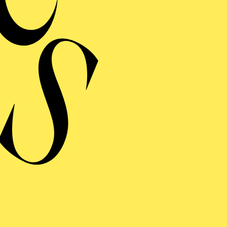
DAY OF NIGHT
Choreinstudierung
CAVALLERIA RUSTICANA/
I PAGLIACCI
Choreinstudierung
WIENER BLUT
Choreinstudierung
LA BOHÈME
Choreinstudierung
LA CENE­RENTOLA
Choreinstudierung
ANYTHING GOES
Choreinstudierung
RIGO­LETTO
Choreinstudierung