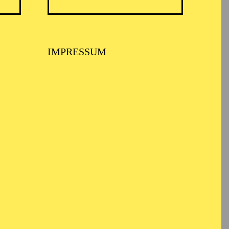
IMPRESSUM
erricht im Alter von
rium der Stadt Wien
tät Wien
und Dirigent bei
und Uraufführungen
in Britten.
stent und
ktor an der Grazer Oper,
ls und Ballette. In
onzerte ein, darunter