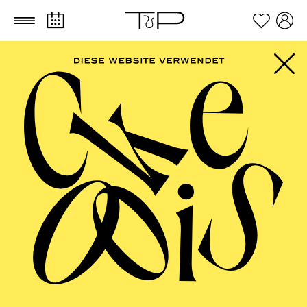
Zum Hauptinhalt springen
Zum Footer springen