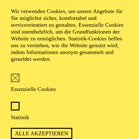
Wir verwenden Cookies, um unsere Angebote für
Sie möglichst sicher, komfortabel und
Foto: Benne Ochs
serviceorientiert zu gestalten. Essenzielle Cookies
sind unentbehrlich, um die Grundfunktionen der
Website zu ermöglichen. Statistik-Cookies helfen
KS. Christina Clark
uns zu verstehen, wie die Website genutzt wird,
indem Informationen anonym gesammelt und
Sopran
gemeldet werden.
VITA
Essenzielle Cookies
Christina Clark (Sopran) wurde in Rochester,
Minnesota, geboren. Noch während ihrer
Gesangsausbildung an der University of Michigan in
Ann Arbor debütierte sie als Rosina ("Il Barbiere di
Statistik
Siviglia"). Es folgten u. a. Frasquita ("Carmen") und
Gretel ("Hänsel und Gretel") an der Toledo Opera
ALLE AKZEPTIEREN
sowie Musette ("La Bohème") an der Cleveland Opera.