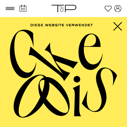
Zum Hauptinhalt springen
Zum Footer springen