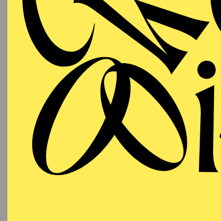
T
AALTO BALLETT
WIEDE
ESSEN
Samstag
RE
19.09.2026