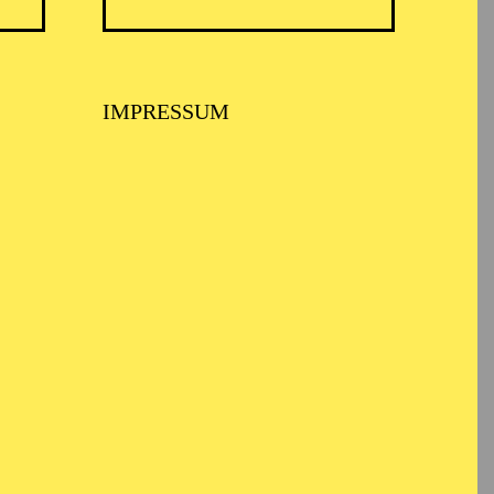
IMPRESSUM
haft und
ool of Music in Wales.
 in Bernd Alois
ln, am Theater Bonn,
d dem Gürzenich-
schen Staatsoper nach
r Deutschen Oper Berlin
im. 2021 bis 2023
eutsche Bank Stiftung,
Seilova, Regie: Sarah