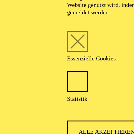
Website genutzt wird, ind
gemeldet werden.
Essenzielle Cookies
Foto: Akademie Musiktheater Heute /
Deutsche Bank Stiftung
Statistik
Patricia Knebel
ALLE AKZEPTIERE