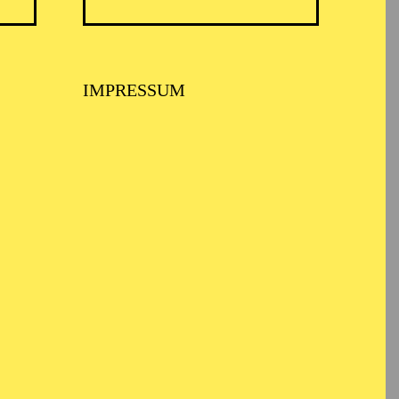
IMPRESSUM
s Hannover und war
en verpflichtet,
to Theater Essen, Oper
 Innsbruck, Mainfranken
ova, RSO Radio
i war bis Ende der
s Theaters Görlitz, wo
erte.
ber Verdi, Puccini bis
r" oder "Tristan und
en Künstler*innen