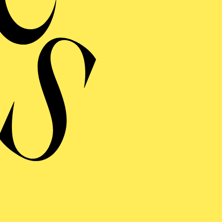
Musikalische Leitung
DER NUSSKNACKER
Musikalische Leitung
RIGO­LETTO
Musikalische Leitung
DAS WUNDER DER HELIANE
Musikalische Leitung
DON GIO­VANNI