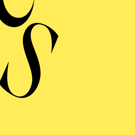
RUCKEDIGU, DA FEHLT DOCH EIN SCHUH
Seraphische Stimmen
DAS WUNDER DER HELIANE
ERMINE UND TICKE
ERE
S WUNDER DER HELIA