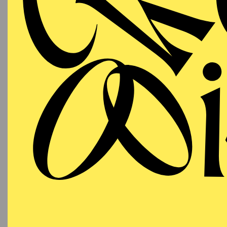
T
AALTO
PREMI
MUSIKTHEATER
Samstag
DA
03.10.2026