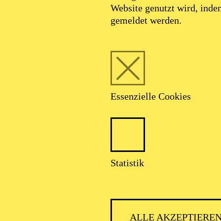
Website genutzt wird, ind
gemeldet werden.
Foto: Benne Ochs
Essenzielle Cookies
KS. Christina Clar
Statistik
Sopran
ALLE AKZEPTIERE