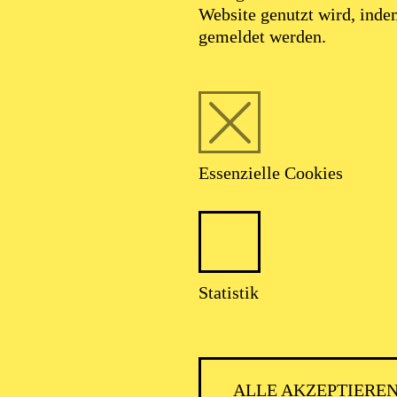
Website genutzt wird, ind
gemeldet werden.
Foto: Benne Ochs
Essenzielle Cookies
KS. Christina Clar
Statistik
Sopran
ALLE AKZEPTIERE