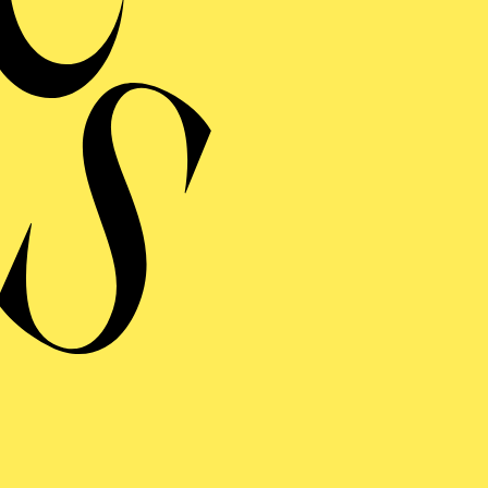
RUCKEDIGU, DA FEHLT DOCH EIN SCHUH
Seraphische Stimmen
DAS WUNDER DER HELIANE
ERMINE UND TICKE
ERE
S WUNDER DER HELIA