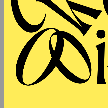
T
AALTO
PREMI
MUSIKTHEATER
Samstag
DA
03.10.2026