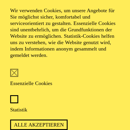
Wir verwenden Cookies, um unsere Angebote für
Sie möglichst sicher, komfortabel und
Foto: Benne Ochs
serviceorientiert zu gestalten. Essenzielle Cookies
sind unentbehrlich, um die Grundfunktionen der
Website zu ermöglichen. Statistik-Cookies helfen
KS. Christina Clark
uns zu verstehen, wie die Website genutzt wird,
indem Informationen anonym gesammelt und
Sopran
gemeldet werden.
VITA
Essenzielle Cookies
Christina Clark (Sopran) wurde in Rochester,
Minnesota, geboren. Noch während ihrer
Gesangsausbildung an der University of Michigan in
Ann Arbor debütierte sie als Rosina ("Il Barbiere di
Statistik
Siviglia"). Es folgten u. a. Frasquita ("Carmen") und
Gretel ("Hänsel und Gretel") an der Toledo Opera
ALLE AKZEPTIEREN
sowie Musette ("La Bohème") an der Cleveland Opera.