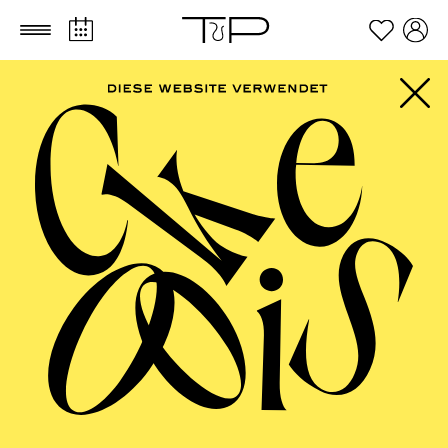
Zum Hauptinhalt springen
Zum Footer springen