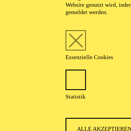
Website genutzt wird, ind
gemeldet werden.
Foto: Benne Ochs
Essenzielle Cookies
KS. Christina Clar
Statistik
Sopran
ALLE AKZEPTIERE