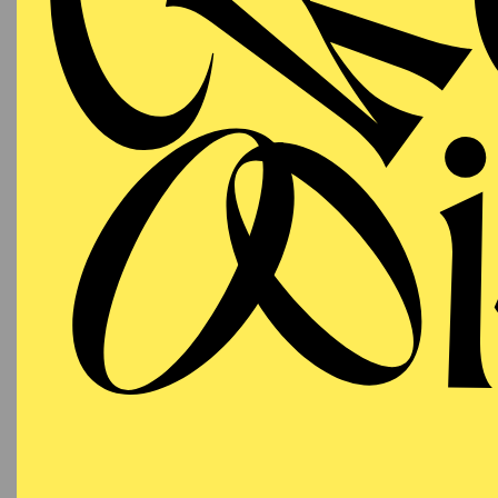
T
AALTO
PREMI
MUSIKTHEATER
Samstag
DA
03.10.2026