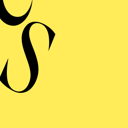
RUCKEDIGU, DA FEHLT DOCH EIN SCHUH
Seraphische Stimmen
DAS WUNDER DER HELIANE
ERMINE UND TICKE
ERE
S WUNDER DER HELIA