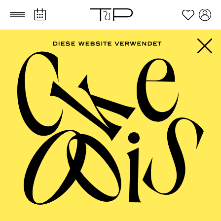
Zum Hauptinhalt springen
Zum Footer springen