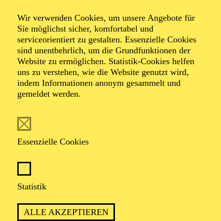
Wir verwenden Cookies, um unsere Angebote für
Sie möglichst sicher, komfortabel und
serviceorientiert zu gestalten. Essenzielle Cookies
sind unentbehrlich, um die Grundfunktionen der
Savina Kationi
Website zu ermöglichen. Statistik-Cookies helfen
uns zu verstehen, wie die Website genutzt wird,
Dramaturgie
indem Informationen anonym gesammelt und
gemeldet werden.
VITA
Seit der Spielzeit 2022/2023 ist Savina Kationi als
Essenzielle Cookies
Dramaturgin am Aalto-Theater Essen engagiert. Zuvor
arbeitete sie als Dramaturgin an der Staatsoper
Hamburg und von 2019 bis 2021 am Meininger
Staatstheater. Darüber hinaus war sie als
Statistik
Konzertdramaturgin am Festival junger Künstler
Bayreuth und als Dramaturgieassistentin am Luzerner
Theater tätig. Bereits während des Studiums der
ALLE AKZEPTIEREN