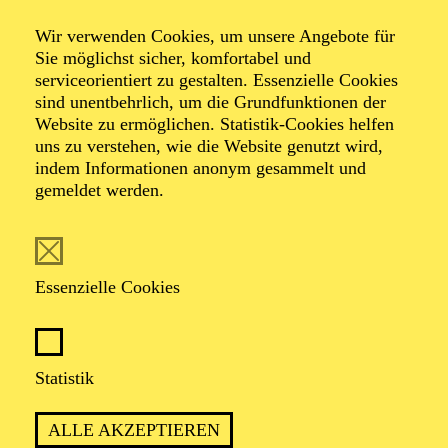
Wir verwenden Cookies, um unsere Angebote für
Sie möglichst sicher, komfortabel und
Foto: Benne Ochs
serviceorientiert zu gestalten. Essenzielle Cookies
sind unentbehrlich, um die Grundfunktionen der
Website zu ermöglichen. Statistik-Cookies helfen
KS. Christina Clark
uns zu verstehen, wie die Website genutzt wird,
indem Informationen anonym gesammelt und
Sopran
gemeldet werden.
VITA
Essenzielle Cookies
Christina Clark (Sopran) wurde in Rochester,
Minnesota, geboren. Noch während ihrer
Gesangsausbildung an der University of Michigan in
Ann Arbor debütierte sie als Rosina ("Il Barbiere di
Statistik
Siviglia"). Es folgten u. a. Frasquita ("Carmen") und
Gretel ("Hänsel und Gretel") an der Toledo Opera
ALLE AKZEPTIEREN
sowie Musette ("La Bohème") an der Cleveland Opera.