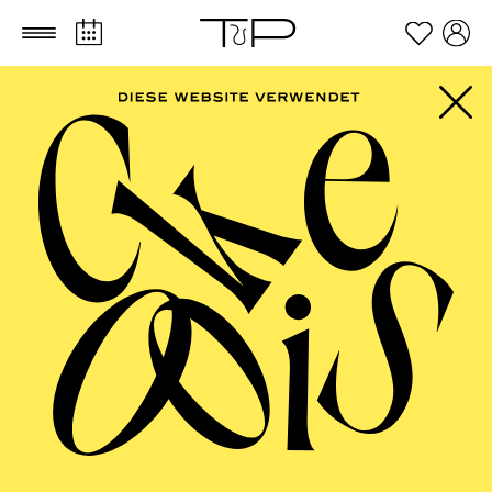
Zum Hauptinhalt springen
Zum Footer springen