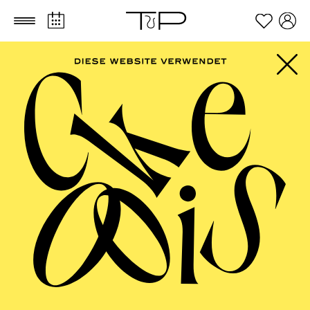
Zum Hauptinhalt springen
Zum Footer springen