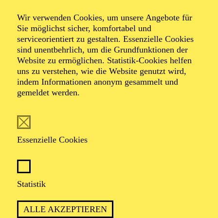
Wir verwenden Cookies, um unsere Angebote für
Sie möglichst sicher, komfortabel und
Foto: Benne Ochs
serviceorientiert zu gestalten. Essenzielle Cookies
sind unentbehrlich, um die Grundfunktionen der
Website zu ermöglichen. Statistik-Cookies helfen
KS. Christina Clark
uns zu verstehen, wie die Website genutzt wird,
indem Informationen anonym gesammelt und
Sopran
gemeldet werden.
VITA
Essenzielle Cookies
Christina Clark (Sopran) wurde in Rochester,
Minnesota, geboren. Noch während ihrer
Gesangsausbildung an der University of Michigan in
Ann Arbor debütierte sie als Rosina ("Il Barbiere di
Statistik
Siviglia"). Es folgten u. a. Frasquita ("Carmen") und
Gretel ("Hänsel und Gretel") an der Toledo Opera
ALLE AKZEPTIEREN
sowie Musette ("La Bohème") an der Cleveland Opera.