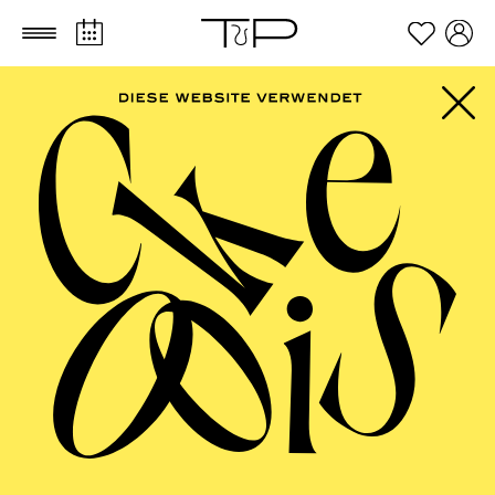
Zum Hauptinhalt springen
Zum Footer springen