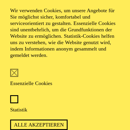
Wir verwenden Cookies, um unsere Angebote für
Sie möglichst sicher, komfortabel und
serviceorientiert zu gestalten. Essenzielle Cookies
sind unentbehrlich, um die Grundfunktionen der
Savina Kationi
Website zu ermöglichen. Statistik-Cookies helfen
uns zu verstehen, wie die Website genutzt wird,
Dramaturgie
indem Informationen anonym gesammelt und
gemeldet werden.
VITA
Seit der Spielzeit 2022/2023 ist Savina Kationi als
Essenzielle Cookies
Dramaturgin am Aalto-Theater Essen engagiert. Zuvor
arbeitete sie als Dramaturgin an der Staatsoper
Hamburg und von 2019 bis 2021 am Meininger
Staatstheater. Darüber hinaus war sie als
Statistik
Konzertdramaturgin am Festival junger Künstler
Bayreuth und als Dramaturgieassistentin am Luzerner
Theater tätig. Bereits während des Studiums der
ALLE AKZEPTIEREN