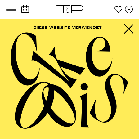
Zum Hauptinhalt springen
Zum Footer springen