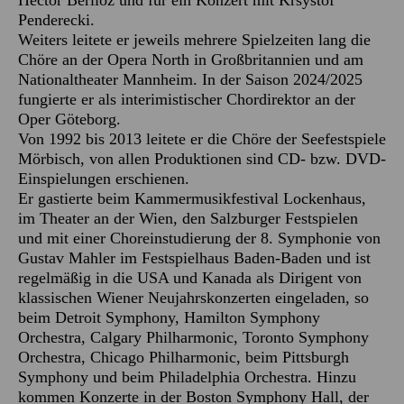
Hector Berlioz und für ein Konzert mit Krsystof
Penderecki.
Weiters leitete er jeweils mehrere Spielzeiten lang die
Chöre an der Opera North in Großbritannien und am
Nationaltheater Mannheim. In der Saison 2024/2025
fungierte er als interimistischer Chordirektor an der
Oper Göteborg.
Von 1992 bis 2013 leitete er die Chöre der Seefestspiele
Mörbisch, von allen Produktionen sind CD- bzw. DVD-
Einspielungen erschienen.
Er gastierte beim Kammermusikfestival Lockenhaus,
im Theater an der Wien, den Salzburger Festspielen
und mit einer Choreinstudierung der 8. Symphonie von
Gustav Mahler im Festspielhaus Baden-Baden und ist
regelmäßig in die USA und Kanada als Dirigent von
klassischen Wiener Neujahrskonzerten eingeladen, so
beim Detroit Symphony, Hamilton Symphony
Orchestra, Calgary Philharmonic, Toronto Symphony
Orchestra, Chicago Philharmonic, beim Pittsburgh
Symphony und beim Philadelphia Orchestra. Hinzu
kommen Konzerte in der Boston Symphony Hall, der