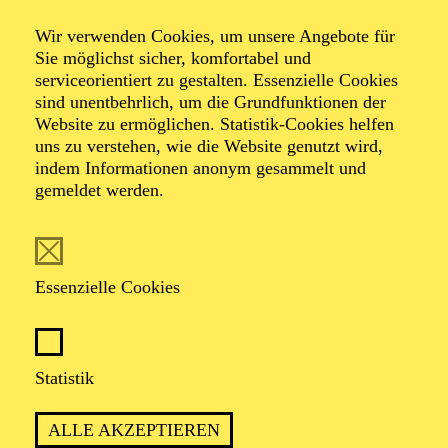
Veranstalter: Theater-, Konzert- u. Gastspieldirektion OTTO
Wir verwenden Cookies, um unsere Angebote für
HOFNER GMBH
Sie möglichst sicher, komfortabel und
serviceorientiert zu gestalten. Essenzielle Cookies
TICKETS
sind unentbehrlich, um die Grundfunktionen der
Website zu ermöglichen. Statistik-Cookies helfen
-
55,20
52,70
€
uns zu verstehen, wie die Website genutzt wird,
Die Veranstaltung ist vom Angebot der TUPcard ausgeschlossen.
indem Informationen anonym gesammelt und
gemeldet werden.
SCHAUSPIEL ESSEN
Samstag
05.09.2026
Essenzielle Cookies
19:30 - 21:30
Grillo-Theater
BLICK AUF DEN IRAN –
Statistik
STIMMEN ZUR AKTUELLEN
ALLE AKZEPTIEREN
LAGE