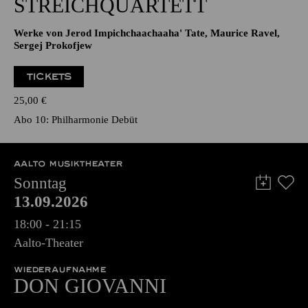
STREICHQUARTETT
Werke von Jerod Impichchaachaaha' Tate, Maurice Ravel,
Sergej Prokofjew
TICKETS
25,00
€
Abo 10: Philharmonie Debüt
AALTO MUSIKTHEATER
Sonntag
13.09.2026
18:00 - 21:15
Aalto-Theater
WIEDERAUFNAHME
DON GIO­VANNI