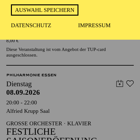
AUSWAHL SPEICHERN
Veranstalter: Eine Kooperationsveranstaltung mit der Stadt
Essen
DATENSCHUTZ
IMPRESSUM
TICKETS
8,00
€
Diese Veranstaltung ist vom Angebot der TUP-card
ausgeschlossen.
PHILHARMONIE ESSEN
Dienstag
08.09.2026
20:00 - 22:00
Alfried Krupp Saal
GROSSE ORCHESTER · KLAVIER
FESTLICHE