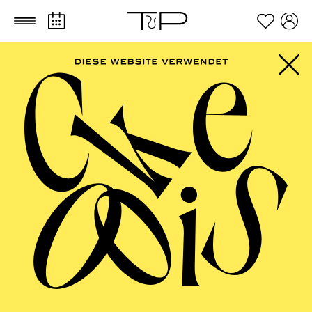
Zum Hauptinhalt springen
Zum Footer springen
FILTER
SEPTEMBER 2026
PHILHARMONIE ESSEN
Freitag
04.09.2026
20:00 - 23:00
Alfried Krupp Saal
HÖHNER CLASSIC