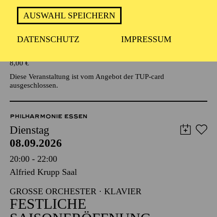
AUSWAHL SPEICHERN
Veranstalter: Eine Kooperationsveranstaltung mit der Stadt
Essen
DATENSCHUTZ
IMPRESSUM
TICKETS
8,00
€
Diese Veranstaltung ist vom Angebot der TUP-card
ausgeschlossen.
PHILHARMONIE ESSEN
Dienstag
08.09.2026
20:00 - 22:00
Alfried Krupp Saal
GROSSE ORCHESTER · KLAVIER
FESTLICHE