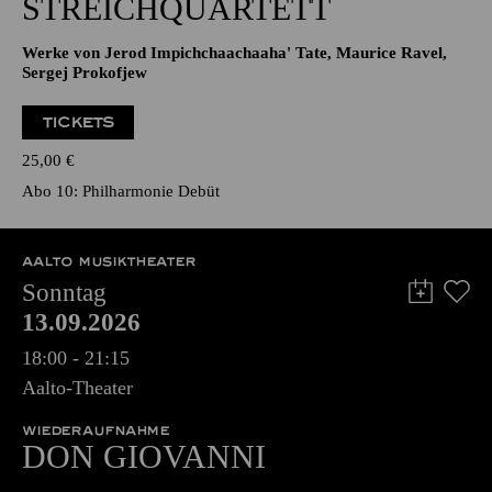
STREICHQUARTETT
Werke von Jerod Impichchaachaaha' Tate, Maurice Ravel,
Sergej Prokofjew
TICKETS
25,00
€
Abo 10: Philharmonie Debüt
AALTO MUSIKTHEATER
Sonntag
13.09.2026
18:00 - 21:15
Aalto-Theater
WIEDERAUFNAHME
DON GIO­VANNI