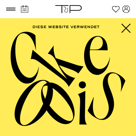
Zum Hauptinhalt springen
Zum Footer springen
FILTER
SEPTEMBER 2026
PHILHARMONIE ESSEN
Freitag
04.09.2026
20:00 - 23:00
Alfried Krupp Saal
HÖHNER CLASSIC