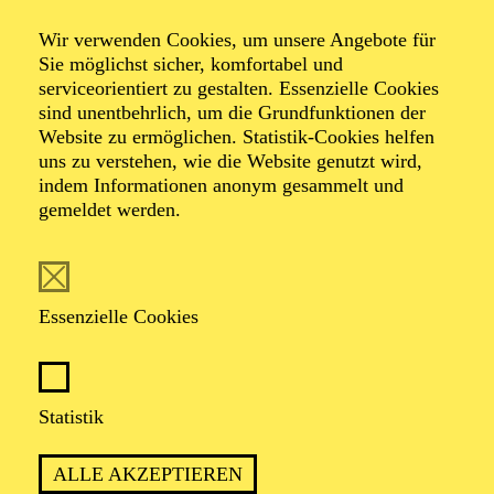
Veranstalter: Theater-, Konzert- u. Gastspieldirektion OTTO
Wir verwenden Cookies, um unsere Angebote für
HOFNER GMBH
Sie möglichst sicher, komfortabel und
serviceorientiert zu gestalten. Essenzielle Cookies
TICKETS
sind unentbehrlich, um die Grundfunktionen der
Website zu ermöglichen. Statistik-Cookies helfen
-
55,20
52,70
€
uns zu verstehen, wie die Website genutzt wird,
Die Veranstaltung ist vom Angebot der TUPcard ausgeschlossen.
indem Informationen anonym gesammelt und
gemeldet werden.
SCHAUSPIEL ESSEN
Samstag
05.09.2026
Essenzielle Cookies
19:30 - 21:30
Grillo-Theater
BLICK AUF DEN IRAN –
Statistik
STIMMEN ZUR AKTUELLEN
ALLE AKZEPTIEREN
LAGE