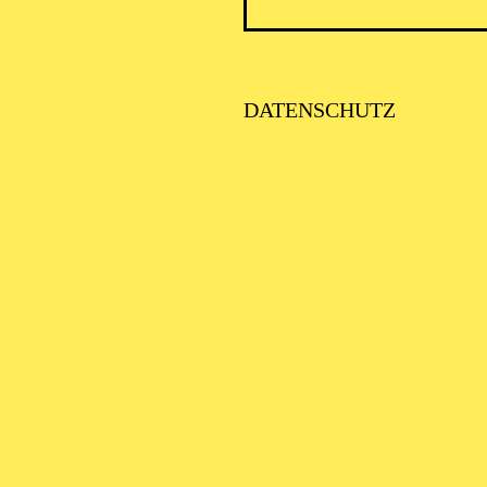
ICK AUF DEN IRAN –
TIMMEN ZUR AKTUELLE
AGE
DATENSCHUTZ
alter: Eine Kooperationsveranstaltung mit der Stadt Essen
SE ORCHESTER · KLAVIER
STLICHE
AISONERÖFFNUNG
ITTSBURGH SYMPHONY
RCHESTRA