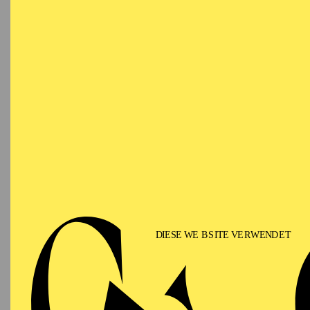
VO
Ringlokschuppen Ruhr
NACH
Eine Ei
besonde
Mehr In
PHILHARMONIE ESSEN
Samstag
12.09.2026
PHIL
TH
GU
15:00 - 16:00
Alfried Krupp Saal
II
Für Fam