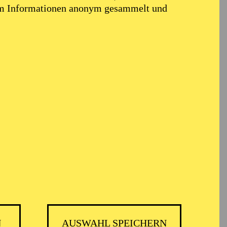
em Informationen anonym gesammelt und
TICKETS
GMBH
-
55,20
52,70
€
Die Veranstaltung ist vom Angebot der
TUPcard ausgeschlossen.
N
AUSWAHL SPEICHERN