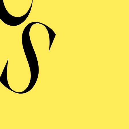
MERMUSIK
REISGEKRÖNTES
TREICHQUARTETT
von Jerod Impichchaachaaha' Tate, Maurice Ravel, Sergej Prokofj
RAUFNAHME
N GIO­VANNI
 giocoso in zwei Akten von Wolfgang Amadeus Mozart
ng von Lorenzo Da Ponte