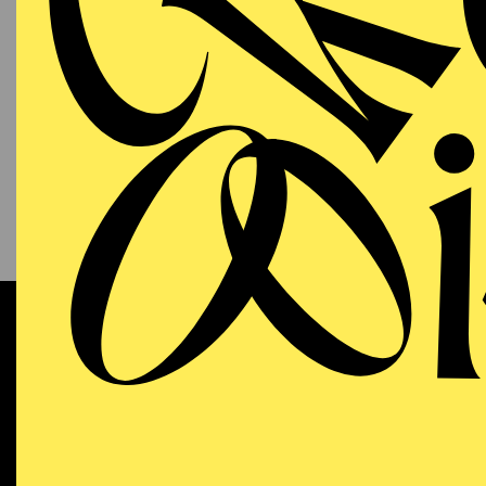
PHILHARMONIE ESSEN
Sonntag
13.09.2026
KAM
P
S
11:00 - 12:00
NATIONAL-BANK Pavillon
Werke 
AALTO MUSIKTHEATER
WIEDE
Sonntag
13.09.2026
DO
Dramma
18:00 - 21:15
Dichtu
Aalto-Theater