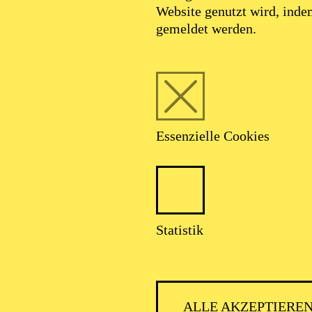
Website genutzt wird, ind
SEPTEMBER 2026
gemeldet werden.
HNER CLASSIC
Essenzielle Cookies
talter: Theater-, Konzert- u. Gastspieldirektion OTTO HOFNER 
Statistik
ALLE AKZEPTIERE