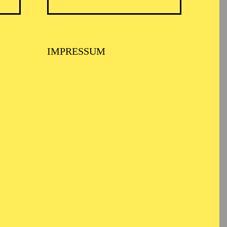
TICKETS
N
8,00
€
Diese Veranstaltung ist vom Angebot
IMPRESSUM
der TUP-card ausgeschlossen.
TICKETS
-
110,00
85,00
65,00
25,00
-
€
Abo 1: Sinfonische Höhepunkte