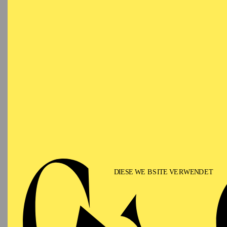
VO
Ringlokschuppen Ruhr
NACH
Eine Ei
besonde
Mehr In
PHILHARMONIE ESSEN
Samstag
12.09.2026
PHIL
TH
GU
15:00 - 16:00
Alfried Krupp Saal
II
Für Fam