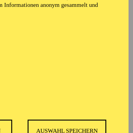
em Informationen anonym gesammelt und
TICKETS
GMBH
-
55,20
52,70
€
Die Veranstaltung ist vom Angebot der
TUPcard ausgeschlossen.
N
AUSWAHL SPEICHERN