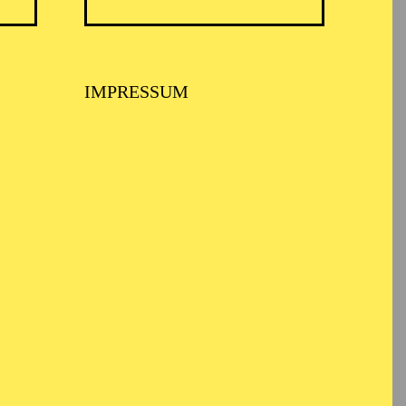
TICKETS
N
8,00
€
Diese Veranstaltung ist vom Angebot
IMPRESSUM
der TUP-card ausgeschlossen.
TICKETS
-
110,00
85,00
65,00
25,00
-
€
Abo 1: Sinfonische Höhepunkte