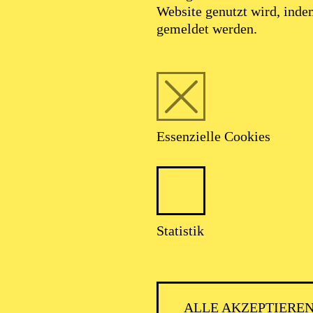
Website genutzt wird, ind
SEPTEMBER 2026
gemeldet werden.
HNER CLASSIC
Essenzielle Cookies
talter: Theater-, Konzert- u. Gastspieldirektion OTTO HOFNER 
Statistik
ALLE AKZEPTIERE