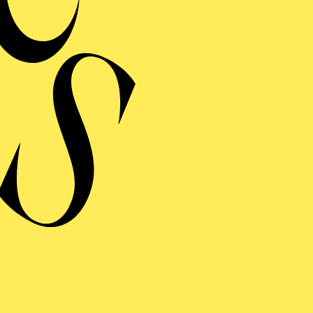
MERMUSIK
REISGEKRÖNTES
TREICHQUARTETT
von Jerod Impichchaachaaha' Tate, Maurice Ravel, Sergej Prokofj
RAUFNAHME
N GIO­VANNI
 giocoso in zwei Akten von Wolfgang Amadeus Mozart
ng von Lorenzo Da Ponte