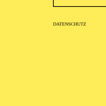
ICK AUF DEN IRAN –
TIMMEN ZUR AKTUELLE
AGE
DATENSCHUTZ
alter: Eine Kooperationsveranstaltung mit der Stadt Essen
SE ORCHESTER · KLAVIER
STLICHE
AISONERÖFFNUNG
ITTSBURGH SYMPHONY
RCHESTRA