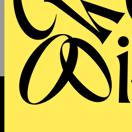
PHILHARMONIE ESSEN
Sonntag
13.09.2026
KAM
P
S
11:00 - 12:00
NATIONAL-BANK Pavillon
Werke 
AALTO MUSIKTHEATER
WIEDE
Sonntag
13.09.2026
DO
Dramma
18:00 - 21:15
Dichtu
Aalto-Theater