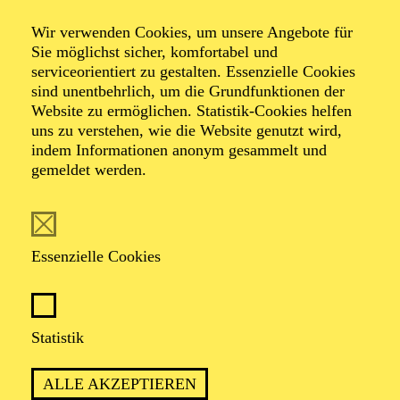
Veranstalter: Theater-, Konzert- u. Gastspieldirektion OTTO
Wir verwenden Cookies, um unsere Angebote für
HOFNER GMBH
Sie möglichst sicher, komfortabel und
serviceorientiert zu gestalten. Essenzielle Cookies
TICKETS
sind unentbehrlich, um die Grundfunktionen der
Website zu ermöglichen. Statistik-Cookies helfen
-
55,20
52,70
€
uns zu verstehen, wie die Website genutzt wird,
Die Veranstaltung ist vom Angebot der TUPcard ausgeschlossen.
indem Informationen anonym gesammelt und
gemeldet werden.
SCHAUSPIEL ESSEN
Samstag
05.09.2026
Essenzielle Cookies
19:30 - 21:30
Grillo-Theater
BLICK AUF DEN IRAN –
Statistik
STIMMEN ZUR AKTUELLEN
ALLE AKZEPTIEREN
LAGE