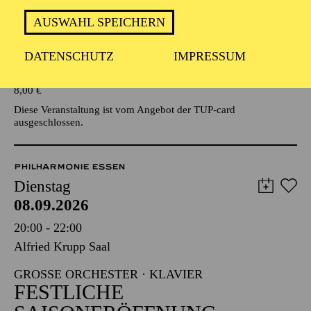
AUSWAHL SPEICHERN
Veranstalter: Eine Kooperationsveranstaltung mit der Stadt
Essen
DATENSCHUTZ
IMPRESSUM
TICKETS
8,00
€
Diese Veranstaltung ist vom Angebot der TUP-card
ausgeschlossen.
PHILHARMONIE ESSEN
Dienstag
08.09.2026
20:00 - 22:00
Alfried Krupp Saal
GROSSE ORCHESTER · KLAVIER
FESTLICHE