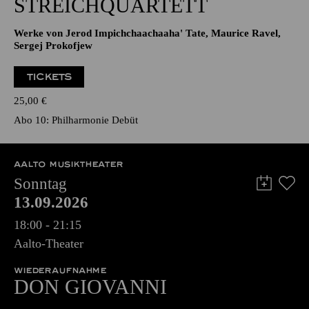
STREICHQUARTETT
Werke von Jerod Impichchaachaaha' Tate, Maurice Ravel,
Sergej Prokofjew
TICKETS
25,00
€
Abo 10: Philharmonie Debüt
AALTO MUSIKTHEATER
Sonntag
13.09.2026
18:00 - 21:15
Aalto-Theater
WIEDERAUFNAHME
DON GIO­VANNI