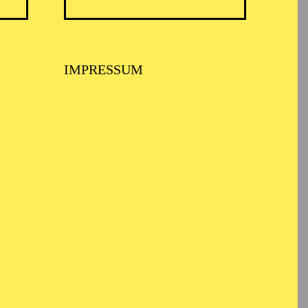
TICKETS
N
8,00
€
Diese Veranstaltung ist vom Angebot
IMPRESSUM
der TUP-card ausgeschlossen.
TICKETS
-
110,00
85,00
65,00
25,00
-
€
Abo 1: Sinfonische Höhepunkte