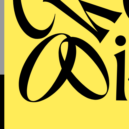
PHILHARMONIE ESSEN
Sonntag
13.09.2026
KAM
P
S
11:00 - 12:00
NATIONAL-BANK Pavillon
Werke 
AALTO MUSIKTHEATER
WIEDE
Sonntag
13.09.2026
DO
Dramma
18:00 - 21:15
Dichtu
Aalto-Theater