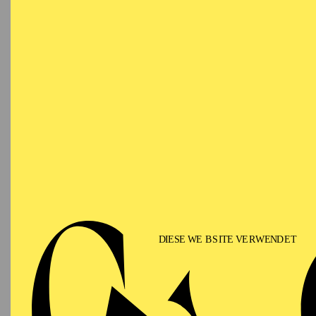
VO
Ringlokschuppen Ruhr
NACH
Eine Ei
besonde
Mehr In
PHILHARMONIE ESSEN
Samstag
12.09.2026
PHIL
TH
GU
15:00 - 16:00
Alfried Krupp Saal
II
Für Fam