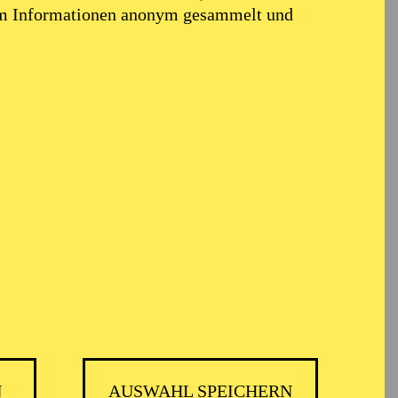
em Informationen anonym gesammelt und
TICKETS
GMBH
-
55,20
52,70
€
Die Veranstaltung ist vom Angebot der
TUPcard ausgeschlossen.
N
AUSWAHL SPEICHERN