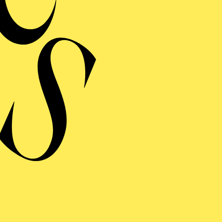
MERMUSIK
REISGEKRÖNTES
TREICHQUARTETT
von Jerod Impichchaachaaha' Tate, Maurice Ravel, Sergej Prokofj
RAUFNAHME
N GIO­VANNI
 giocoso in zwei Akten von Wolfgang Amadeus Mozart
ng von Lorenzo Da Ponte