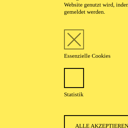
Website genutzt wird, ind
SEPTEMBER 2026
gemeldet werden.
HNER CLASSIC
Essenzielle Cookies
talter: Theater-, Konzert- u. Gastspieldirektion OTTO HOFNER 
Statistik
ALLE AKZEPTIERE