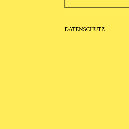
ICK AUF DEN IRAN –
TIMMEN ZUR AKTUELLE
AGE
DATENSCHUTZ
alter: Eine Kooperationsveranstaltung mit der Stadt Essen
SE ORCHESTER · KLAVIER
STLICHE
AISONERÖFFNUNG
ITTSBURGH SYMPHONY
RCHESTRA