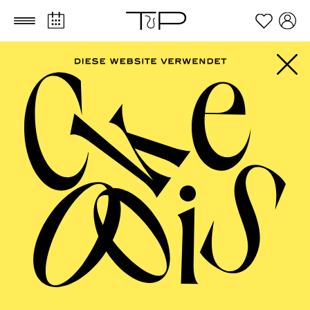
Zum Hauptinhalt springen
Zum Footer springen