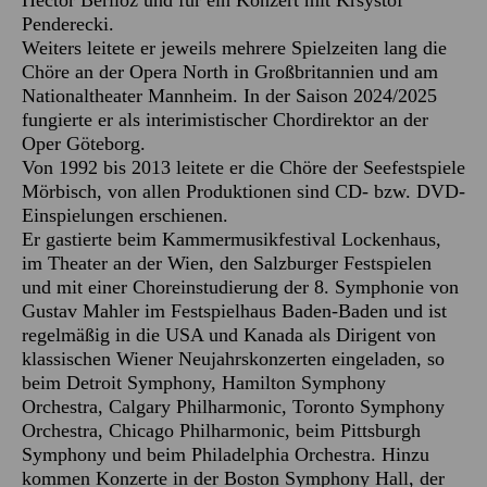
Hector Berlioz und für ein Konzert mit Krsystof
Penderecki.
Weiters leitete er jeweils mehrere Spielzeiten lang die
Chöre an der Opera North in Großbritannien und am
Nationaltheater Mannheim. In der Saison 2024/2025
fungierte er als interimistischer Chordirektor an der
Oper Göteborg.
Von 1992 bis 2013 leitete er die Chöre der Seefestspiele
Mörbisch, von allen Produktionen sind CD- bzw. DVD-
Einspielungen erschienen.
Er gastierte beim Kammermusikfestival Lockenhaus,
im Theater an der Wien, den Salzburger Festspielen
und mit einer Choreinstudierung der 8. Symphonie von
Gustav Mahler im Festspielhaus Baden-Baden und ist
regelmäßig in die USA und Kanada als Dirigent von
klassischen Wiener Neujahrskonzerten eingeladen, so
beim Detroit Symphony, Hamilton Symphony
Orchestra, Calgary Philharmonic, Toronto Symphony
Orchestra, Chicago Philharmonic, beim Pittsburgh
Symphony und beim Philadelphia Orchestra. Hinzu
kommen Konzerte in der Boston Symphony Hall, der