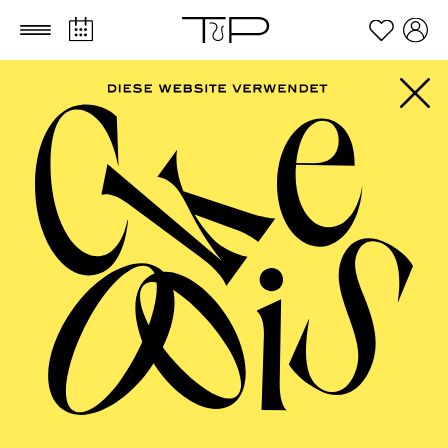
Zum Hauptinhalt springen
Zum Footer springen