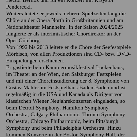
Hector Berlioz und für ein Konzert mit Krsystof
Penderecki.
Weiters leitete er jeweils mehrere Spielzeiten lang die
Chöre an der Opera North in Großbritannien und am
Nationaltheater Mannheim. In der Saison 2024/2025
fungierte er als interimistischer Chordirektor an der
Oper Göteborg.
Von 1992 bis 2013 leitete er die Chöre der Seefestspiele
Mörbisch, von allen Produktionen sind CD- bzw. DVD-
Einspielungen erschienen.
Er gastierte beim Kammermusikfestival Lockenhaus,
im Theater an der Wien, den Salzburger Festspielen
und mit einer Choreinstudierung der 8. Symphonie von
Gustav Mahler im Festspielhaus Baden-Baden und ist
regelmäßig in die USA und Kanada als Dirigent von
klassischen Wiener Neujahrskonzerten eingeladen, so
beim Detroit Symphony, Hamilton Symphony
Orchestra, Calgary Philharmonic, Toronto Symphony
Orchestra, Chicago Philharmonic, beim Pittsburgh
Symphony und beim Philadelphia Orchestra. Hinzu
kommen Konzerte in der Boston Symphony Hall, der