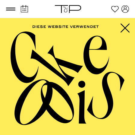
Zum Hauptinhalt springen
Zum Footer springen
FILTER
SEPTEMBER 2026
AALTO MUSIKTHEATER
AALTO BALLETT ESSEN
Mittwoch
16.09.2026
15:30 - 17:30
Aalto-Foyer