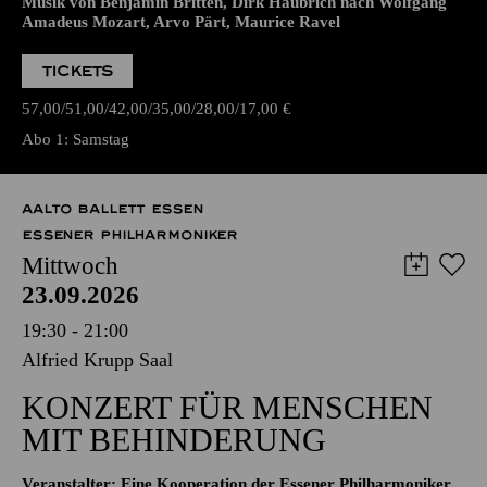
Musik von Benjamin Britten, Dirk Haubrich nach Wolfgang
Amadeus Mozart, Arvo Pärt, Maurice Ravel
TICKETS
57,00
51,00
42,00
35,00
28,00
17,00
€
Abo 1: Samstag
AALTO BALLETT ESSEN
ESSENER PHILHARMONIKER
Mittwoch
23.09.2026
19:30 - 21:00
Alfried Krupp Saal
KONZERT FÜR MENSCHEN
MIT BEHINDERUNG
Veranstalter: Eine Kooperation der Essener Philharmoniker