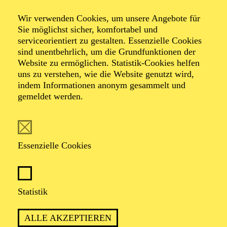
ÖFFENTLICHE THEATER­
Wir verwenden Cookies, um unsere Angebote für
FÜHRUNG
Sie möglichst sicher, komfortabel und
serviceorientiert zu gestalten. Essenzielle Cookies
Zweistündiger öffentlicher Rundgang durch das Aalto-Theater
sind unentbehrlich, um die Grundfunktionen der
mit Blick hinter die Kulissen
Website zu ermöglichen. Statistik-Cookies helfen
uns zu verstehen, wie die Website genutzt wird,
TICKETS
indem Informationen anonym gesammelt und
8,00
€
gemeldet werden.
AALTO MUSIKTHEATER
AALTO BALLETT ESSEN
Essenzielle Cookies
Samstag
19.09.2026
15:00 - 17:00
Statistik
Aalto-Foyer
ÖFFENTLICHE THEATER­
ALLE AKZEPTIEREN