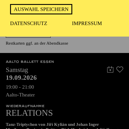
FÜHRUNG
AUSWAHL SPEICHERN
Zweistündiger öffentlicher Rundgang durch das Aalto-Theater
mit Blick hinter die Kulissen
DATENSCHUTZ
IMPRESSUM
AUSVERKAUFT
Restkarten ggf. an der Abendkasse
AALTO BALLETT ESSEN
Samstag
19.09.2026
19:00 - 21:00
Aalto-Theater
WIEDERAUFNAHME
RELATIONS
Tanz-Triptychon von Jiří Kylián und Johan Inger