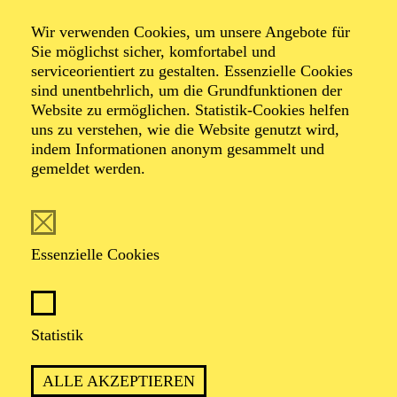
Veranstalter: Theater-, Konzert- u. Gastspieldirektion OTTO
Wir verwenden Cookies, um unsere Angebote für
HOFNER GMBH
Sie möglichst sicher, komfortabel und
serviceorientiert zu gestalten. Essenzielle Cookies
TICKETS
sind unentbehrlich, um die Grundfunktionen der
Website zu ermöglichen. Statistik-Cookies helfen
-
55,20
52,70
€
uns zu verstehen, wie die Website genutzt wird,
Die Veranstaltung ist vom Angebot der TUPcard ausgeschlossen.
indem Informationen anonym gesammelt und
gemeldet werden.
PHILHARMONIE ESSEN
Dienstag
08.09.2026
Essenzielle Cookies
20:00 - 22:00
Alfried Krupp Saal
GROSSE ORCHESTER · KLAVIER
Statistik
FESTLICHE
SAISONERÖFFNUNG
ALLE AKZEPTIEREN