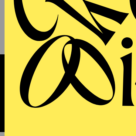
13.09.2026
KAM
P
S
11:00 - 12:00
RWE Pavillon
Werke 
OPERA
WIEDE
Sunday
13.09.2026
DO
18:00 - 21:15
Aalto-Theater