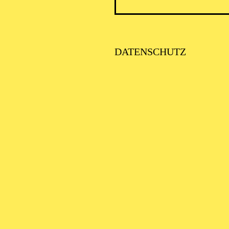
ICK AUF DEN IRAN –
TIMMEN ZUR AKTUELLE
AGE
DATENSCHUTZ
SE ORCHESTER · KLAVIER
STLICHE
AISONERÖFFNUNG
ITTSBURGH SYMPHONY
RCHESTRA