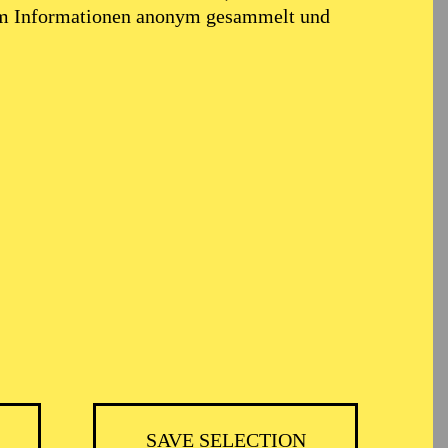
em Informationen anonym gesammelt und
TICKETS
BH
-
55,20
52,70
€
SAVE SELECTION