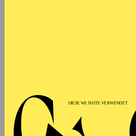
Ringlokschuppen Ruhr
PHILHARMONIE ESSEN
Saturday
12.09.2026
PHIL
TH
GU
15:00 - 16:00
Alfried Krupp Saal
II
Für Fam
PHILHARMONIE ESSEN
Sunday