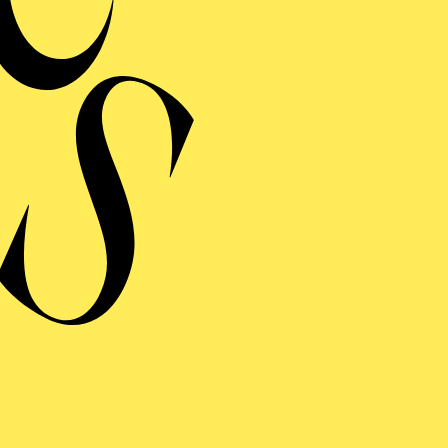
MERMUSIK
REISGEKRÖNTES
TREICHQUARTETT
von Jerod Impichchaachaaha' Tate, Maurice Ravel, Sergej Prokofj
RAUFNAHME
N GIOVANNI