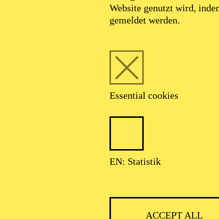
Website genutzt wird, ind
SEPTEMBER 2026
gemeldet werden.
HNER CLASSIC
Essential cookies
ser: Theater-, Konzert- u. Gastspieldirektion OTTO HOFNER GM
EN: Statistik
ACCEPT ALL