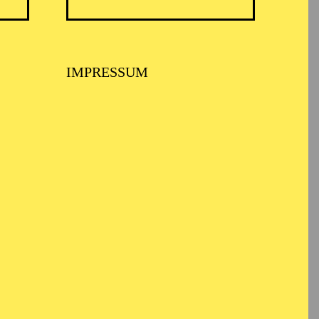
TICKETS
N
8,00
€
IMPRESSUM
TICKETS
-
110,00
85,00
65,00
25,00
-
€
Abo 1: Sinfonische Höhepunkte