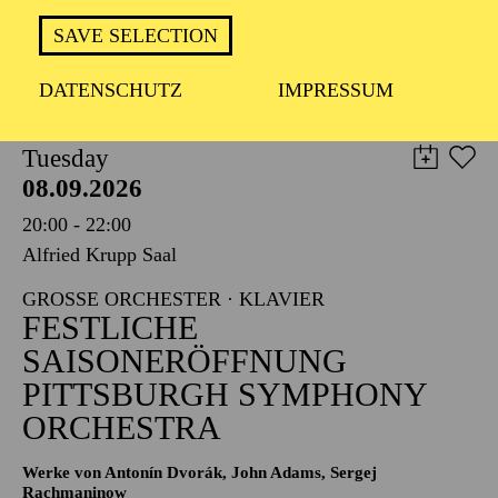
TICKETS
SAVE SELECTION
8,00
€
DATENSCHUTZ
IMPRESSUM
PHILHARMONIE ESSEN
Tuesday
08.09.2026
20:00 - 22:00
Alfried Krupp Saal
GROSSE ORCHESTER · KLAVIER
FESTLICHE
SAISONERÖFFNUNG
PITTSBURGH SYMPHONY
ORCHESTRA
Werke von Antonín Dvorák, John Adams, Sergej
Rachmaninow