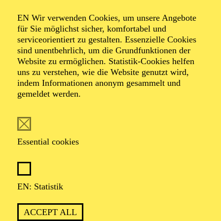
Organiser: Theater-, Konzert- u. Gastspieldirektion OTTO
EN Wir verwenden Cookies, um unsere Angebote
HOFNER GMBH
für Sie möglichst sicher, komfortabel und
serviceorientiert zu gestalten. Essenzielle Cookies
TICKETS
sind unentbehrlich, um die Grundfunktionen der
Website zu ermöglichen. Statistik-Cookies helfen
-
55,20
52,70
€
uns zu verstehen, wie die Website genutzt wird,
indem Informationen anonym gesammelt und
gemeldet werden.
EN: SCHAUSPIEL ESSEN
Saturday
05.09.2026
19:30 - 21:30
Essential cookies
Grillo-Theater
BLICK AUF DEN IRAN –
STIMMEN ZUR AKTUELLEN
EN: Statistik
LAGE
ACCEPT ALL