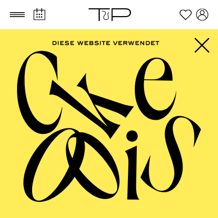
Zum Hauptinhalt springen
Zum Footer springen
FILTER
SEPTEMBER 2026
PHILHARMONIE ESSEN
Friday
04.09.2026
20:00 - 23:00
Alfried Krupp Saal
HÖHNER CLASSIC