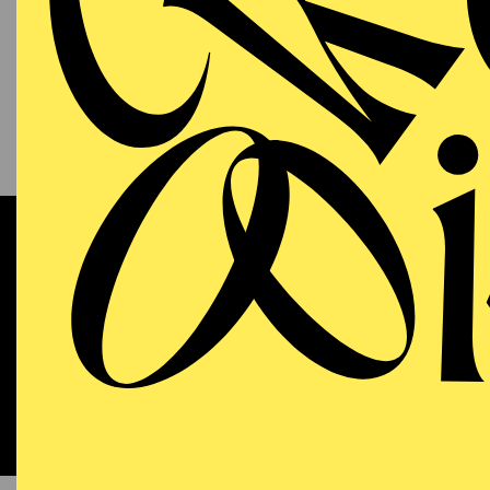
13.09.2026
KAM
P
S
11:00 - 12:00
RWE Pavillon
Werke 
OPERA
WIEDE
Sunday
13.09.2026
DO
18:00 - 21:15
Aalto-Theater