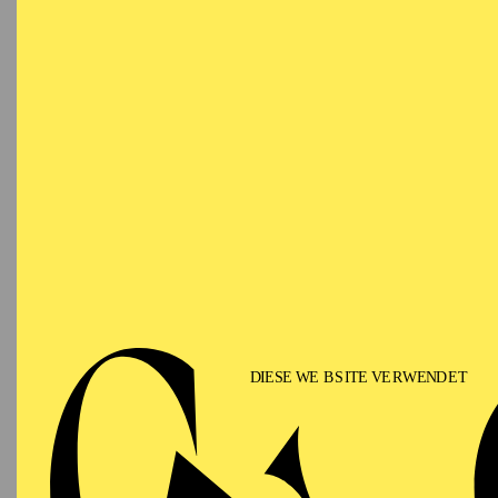
Ringlokschuppen Ruhr
PHILHARMONIE ESSEN
Saturday
12.09.2026
PHIL
TH
GU
15:00 - 16:00
Alfried Krupp Saal
II
Für Fam
PHILHARMONIE ESSEN
Sunday