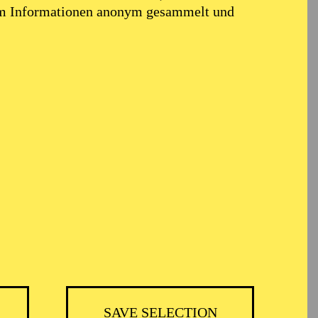
em Informationen anonym gesammelt und
TICKETS
BH
-
55,20
52,70
€
SAVE SELECTION