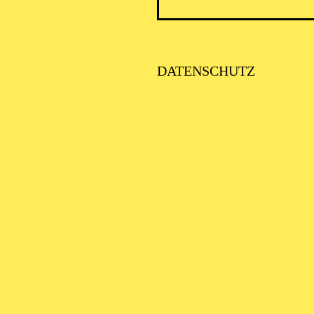
ICK AUF DEN IRAN –
TIMMEN ZUR AKTUELLE
AGE
DATENSCHUTZ
SE ORCHESTER · KLAVIER
STLICHE
AISONERÖFFNUNG
ITTSBURGH SYMPHONY
RCHESTRA