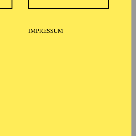
TICKETS
N
8,00
€
IMPRESSUM
TICKETS
-
110,00
85,00
65,00
25,00
-
€
Abo 1: Sinfonische Höhepunkte