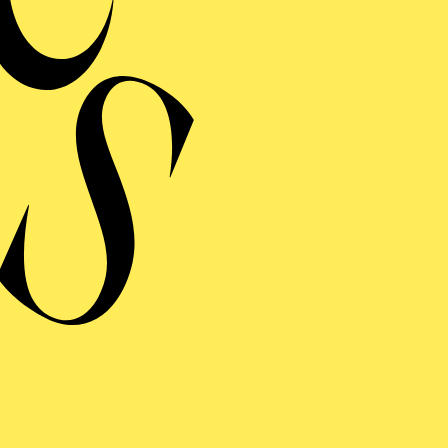
MERMUSIK
REISGEKRÖNTES
TREICHQUARTETT
von Jerod Impichchaachaaha' Tate, Maurice Ravel, Sergej Prokofj
RAUFNAHME
N GIOVANNI