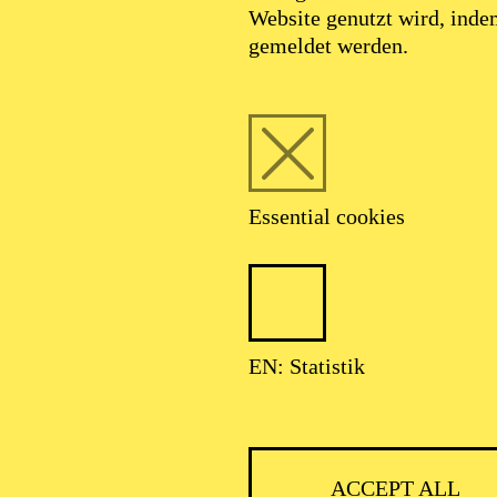
Website genutzt wird, ind
SEPTEMBER 2026
gemeldet werden.
HNER CLASSIC
Essential cookies
ser: Theater-, Konzert- u. Gastspieldirektion OTTO HOFNER GM
EN: Statistik
ACCEPT ALL